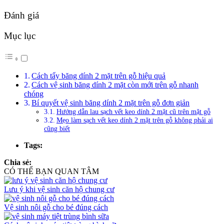
Đánh giá
Mục lục
Cách tẩy băng dính 2 mặt trên gỗ hiệu quả
Cách vệ sinh băng dính 2 mặt còn mới trên gỗ nhanh
chóng
Bí quyết vệ sinh băng dính 2 mặt trên gỗ đơn giản
Hướng dẫn lau sạch vết keo dính 2 mặt cũ trên mặt gỗ
Mẹo làm sạch vết keo dính 2 mặt trên gỗ không phải ai
cũng biết
Tags:
Chia sẻ:
CÓ THỂ BẠN QUAN TÂM
Lưu ý khi vệ sinh căn hộ chung cư
Vệ sinh nôi gỗ cho bé đúng cách