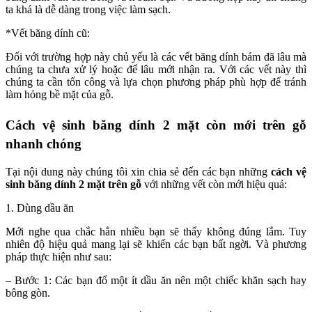
ta khá là dễ dàng trong việc làm sạch.
*Vết băng dính cũ:
Đối với trường hợp này chủ yếu là các vết băng dính bám đã lâu mà
chúng ta chưa xử lý hoặc để lâu mới nhận ra. Với các vết này thì
chúng ta cần tốn công và lựa chọn phương pháp phù hợp để tránh
làm hỏng bề mặt của gỗ.
Cách vệ sinh băng dính 2 mặt còn mới trên gỗ
nhanh chóng
Tại nội dung này chúng tôi xin chia sẻ đến các bạn những
cách vệ
sinh băng dính 2 mặt trên gỗ
với những vết còn mới hiệu quả:
1. Dùng dầu ăn
Mới nghe qua chắc hẳn nhiều bạn sẽ thấy không đúng lắm. Tuy
nhiên độ hiệu quả mang lại sẽ khiến các bạn bất ngời. Và phương
pháp thực hiện như sau:
– Bước 1: Các bạn đổ một ít dầu ăn nên một chiếc khăn sạch hay
bông gòn.