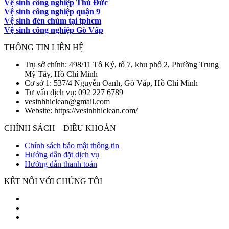
Vệ sinh công nghiệp Thủ Đức
Vệ sinh công nghiệp quận 9
Vệ sinh đèn chùm tại tphcm
Vệ sinh công nghiệp Gò Vấp
THÔNG TIN LIÊN HỆ
Trụ sở chính: 498/11 Tô Ký, tổ 7, khu phố 2, Phường Trung
Mỹ Tây, Hồ Chí Minh
Cơ sở 1: 537/4 Nguyễn Oanh, Gò Vấp, Hồ Chí Minh
Tư vấn dịch vụ: 092 227 6789
vesinhhiclean@gmail.com
Website: https://vesinhhiclean.com/
CHÍNH SÁCH – ĐIỀU KHOẢN
Chính sách bảo mật thông tin
Hướng dẫn đặt dịch vụ
Hướng dẫn thanh toán
KẾT NỐI VỚI CHÚNG TÔI