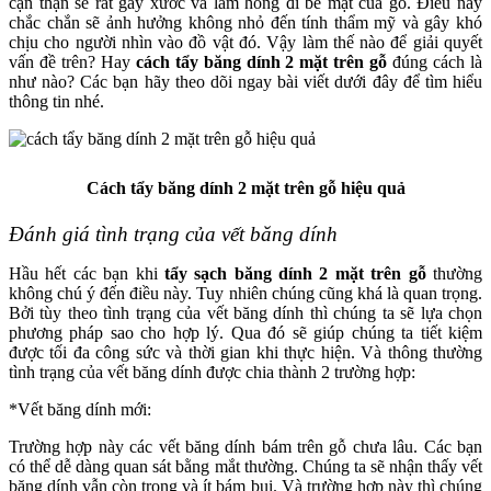
cận thận sẽ rất gây xước và làm hỏng đi bề mặt của gỗ. Điều này
chắc chắn sẽ ảnh hưởng không nhỏ đến tính thẩm mỹ và gây khó
chịu cho người nhìn vào đồ vật đó. Vậy làm thế nào để giải quyết
vấn đề trên? Hay
cách tẩy băng dính 2 mặt trên gỗ
đúng cách là
như nào? Các bạn hãy theo dõi ngay bài viết dưới đây để tìm hiểu
thông tin nhé.
Cách tẩy băng dính 2 mặt trên gỗ hiệu quả
Đánh giá tình trạng của vết băng dính
Hầu hết các bạn khi
tẩy sạch băng dính 2 mặt trên gỗ
thường
không chú ý đến điều này. Tuy nhiên chúng cũng khá là quan trọng.
Bởi tùy theo tình trạng của vết băng dính thì chúng ta sẽ lựa chọn
phương pháp sao cho hợp lý. Qua đó sẽ giúp chúng ta tiết kiệm
được tối đa công sức và thời gian khi thực hiện. Và thông thường
tình trạng của vết băng dính được chia thành 2 trường hợp:
*Vết băng dính mới:
Trường hợp này các vết băng dính bám trên gỗ chưa lâu. Các bạn
có thể dễ dàng quan sát bằng mắt thường. Chúng ta sẽ nhận thấy vết
băng dính vẫn còn trong và ít bám bụi. Và trường hợp này thì chúng