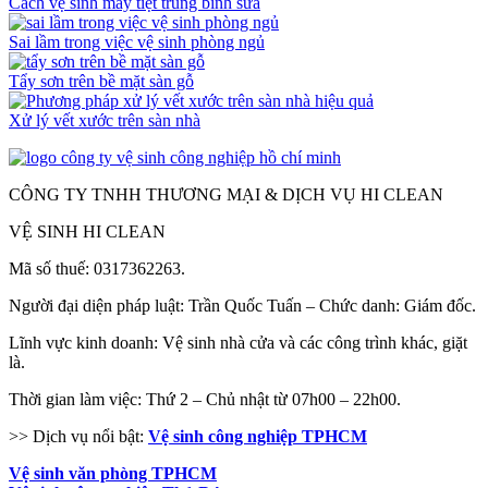
Cách vệ sinh máy tiệt trùng bình sữa
Sai lầm trong việc vệ sinh phòng ngủ
Tẩy sơn trên bề mặt sàn gỗ
Xử lý vết xước trên sàn nhà
CÔNG TY TNHH THƯƠNG MẠI & DỊCH VỤ HI CLEAN
VỆ SINH HI CLEAN
Mã số thuế: 0317362263.
Người đại diện pháp luật: Trần Quốc Tuấn – Chức danh: Giám đốc.
Lĩnh vực kinh doanh: Vệ sinh nhà cửa và các công trình khác, giặt
là.
Thời gian làm việc: Thứ 2 – Chủ nhật từ 07h00 – 22h00.
>> Dịch vụ nổi bật:
Vệ sinh công nghiệp TPHCM
Vệ sinh văn phòng TPHCM