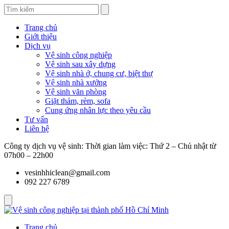
Trang chủ
Giới thiệu
Dịch vụ
Vệ sinh công nghiệp
Vệ sinh sau xây dựng
Vệ sinh nhà ở, chung cư, biệt thự
Vệ sinh nhà xưởng
Vệ sinh văn phòng
Giặt thảm, rèm, sofa
Cung ứng nhân lực theo yêu cầu
Tư vấn
Liên hệ
Công ty dịch vụ vệ sinh: Thời gian làm việc: Thứ 2 – Chủ nhật từ
07h00 – 22h00
vesinhhiclean@gmail.com
092 227 6789
Trang chủ