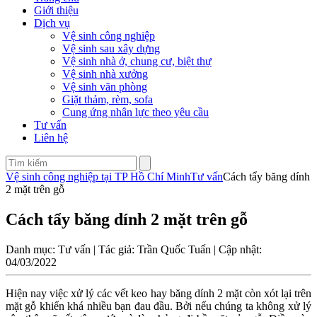
Giới thiệu
Dịch vụ
Vệ sinh công nghiệp
Vệ sinh sau xây dựng
Vệ sinh nhà ở, chung cư, biệt thự
Vệ sinh nhà xưởng
Vệ sinh văn phòng
Giặt thảm, rèm, sofa
Cung ứng nhân lực theo yêu cầu
Tư vấn
Liên hệ
Vệ sinh công nghiệp tại TP Hồ Chí Minh
Tư vấn
Cách tẩy băng dính
2 mặt trên gỗ
Cách tẩy băng dính 2 mặt trên gỗ
Danh mục: Tư vấn | Tác giả: Trần Quốc Tuấn | Cập nhật:
04/03/2022
Hiện nay việc xử lý các vết keo hay băng dính 2 mặt còn xót lại trên
mặt gỗ khiến khá nhiều bạn đau đầu. Bởi nếu chúng ta không xử lý