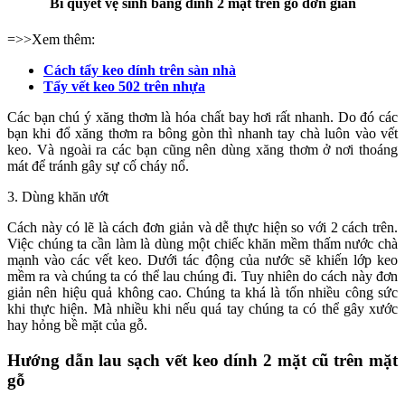
Bí quyết vệ sinh băng dính 2 mặt trên gỗ đơn giản
=>>Xem thêm:
Cách tẩy keo dính trên sàn nhà
Tẩy vết keo 502 trên nhựa
Các bạn chú ý xăng thơm là hóa chất bay hơi rất nhanh. Do đó các
bạn khi đổ xăng thơm ra bông gòn thì nhanh tay chà luôn vào vết
keo. Và ngoài ra các bạn cũng nên dùng xăng thơm ở nơi thoáng
mát để tránh gây sự cố cháy nổ.
3. Dùng khăn ướt
Cách này có lẽ là cách đơn giản và dễ thực hiện so với 2 cách trên.
Việc chúng ta cần làm là dùng một chiếc khăn mềm thấm nước chà
mạnh vào các vết keo. Dưới tác động của nước sẽ khiến lớp keo
mềm ra và chúng ta có thể lau chúng đi. Tuy nhiên do cách này đơn
giản nên hiệu quả không cao. Chúng ta khá là tốn nhiều công sức
khi thực hiện. Mà nhiều khi nếu quá tay chúng ta có thể gây xước
hay hỏng bề mặt của gỗ.
Hướng dẫn lau sạch vết keo dính 2 mặt cũ trên mặt
gỗ