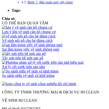
Bước 5, Bảo quản máy tiệt trùng
Tags:
Chia sẻ:
CÓ THỂ BẠN QUAN TÂM
Lưu ý khi vệ sinh căn hộ chung cư
Vệ sinh nôi gỗ cho bé đúng cách
Sai lầm trong việc vệ sinh phòng ngủ
Tẩy sơn trên bề mặt sàn gỗ
Xử lý vết xước trên sàn nhà
So sánh giữa vệ sinh và khử trùng
CÔNG TY TNHH THƯƠNG MẠI & DỊCH VỤ HI CLEAN
VỆ SINH HI CLEAN
Mã số thuế: 0317362263.