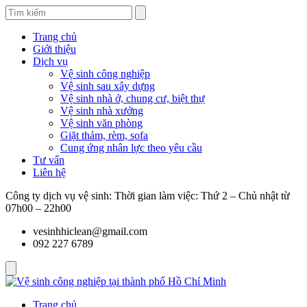
Trang chủ
Giới thiệu
Dịch vụ
Vệ sinh công nghiệp
Vệ sinh sau xây dựng
Vệ sinh nhà ở, chung cư, biệt thự
Vệ sinh nhà xưởng
Vệ sinh văn phòng
Giặt thảm, rèm, sofa
Cung ứng nhân lực theo yêu cầu
Tư vấn
Liên hệ
Công ty dịch vụ vệ sinh: Thời gian làm việc: Thứ 2 – Chủ nhật từ
07h00 – 22h00
vesinhhiclean@gmail.com
092 227 6789
Trang chủ