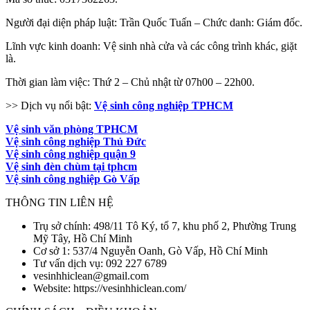
Người đại diện pháp luật: Trần Quốc Tuấn – Chức danh: Giám đốc.
Lĩnh vực kinh doanh: Vệ sinh nhà cửa và các công trình khác, giặt
là.
Thời gian làm việc: Thứ 2 – Chủ nhật từ 07h00 – 22h00.
>> Dịch vụ nổi bật:
Vệ sinh công nghiệp TPHCM
Vệ sinh văn phòng TPHCM
Vệ sinh công nghiệp Thủ Đức
Vệ sinh công nghiệp quận 9
Vệ sinh đèn chùm tại tphcm
Vệ sinh công nghiệp Gò Vấp
THÔNG TIN LIÊN HỆ
Trụ sở chính: 498/11 Tô Ký, tổ 7, khu phố 2, Phường Trung
Mỹ Tây, Hồ Chí Minh
Cơ sở 1: 537/4 Nguyễn Oanh, Gò Vấp, Hồ Chí Minh
Tư vấn dịch vụ: 092 227 6789
vesinhhiclean@gmail.com
Website: https://vesinhhiclean.com/