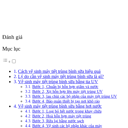
Đánh giá
Mục lục
Cách vệ sinh máy tiệt trùng bình sữa hiệu quả
Lý do cần vệ sinh máy tiệt trùng bình sữa là gì?
Vệ sinh máy tiệt trùng bình sữa bằng tia UV
Bước 1, Chuẩn bị hỗn hợp giấm và nước
Bước 2, Xịt hỗn hợp lên máy tiệt trùng UV
Bước 3, lau chùi các bộ phận của máy tiệt trùng UV
Bước 4, Bảo quản thiết bị tạo nơi khô ráo
Vệ sinh máy tiệt trùng bình sữa bằng hơi nước
Bước 1, Loại bỏ hết nước trong khay chứa
Bước 2, Hoà hỗn hợp máy tiệt trùng
Bước 3, Rửa lại bằng nước sạch
Bước 4, Vệ sinh các bộ phận khác của máy