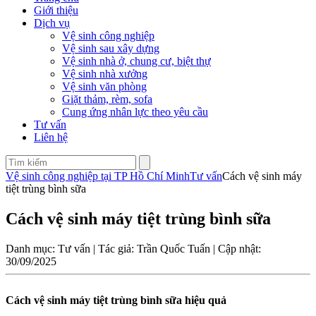
Giới thiệu
Dịch vụ
Vệ sinh công nghiệp
Vệ sinh sau xây dựng
Vệ sinh nhà ở, chung cư, biệt thự
Vệ sinh nhà xưởng
Vệ sinh văn phòng
Giặt thảm, rèm, sofa
Cung ứng nhân lực theo yêu cầu
Tư vấn
Liên hệ
Vệ sinh công nghiệp tại TP Hồ Chí Minh
Tư vấn
Cách vệ sinh máy
tiệt trùng bình sữa
Cách vệ sinh máy tiệt trùng bình sữa
Danh mục: Tư vấn | Tác giả: Trần Quốc Tuấn | Cập nhật:
30/09/2025
Cách vệ sinh máy tiệt trùng bình sữa hiệu quả