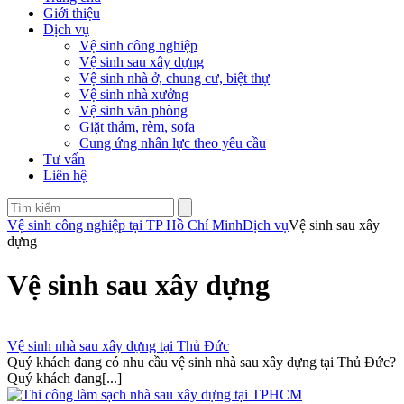
Giới thiệu
Dịch vụ
Vệ sinh công nghiệp
Vệ sinh sau xây dựng
Vệ sinh nhà ở, chung cư, biệt thự
Vệ sinh nhà xưởng
Vệ sinh văn phòng
Giặt thảm, rèm, sofa
Cung ứng nhân lực theo yêu cầu
Tư vấn
Liên hệ
Vệ sinh công nghiệp tại TP Hồ Chí Minh
Dịch vụ
Vệ sinh sau xây
dựng
Vệ sinh sau xây dựng
Vệ sinh nhà sau xây dựng tại Thủ Đức
Quý khách đang có nhu cầu vệ sinh nhà sau xây dựng tại Thủ Đức?
Quý khách đang[...]