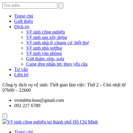
Trang chủ
Giới thiệu
Dịch vụ
Vệ sinh công nghiệp
Vệ sinh sau xây dựng
Vệ sinh nhà ở, chung cư, biệt thự
Vệ sinh nhà xưởng
Vệ sinh văn phòng
Giặt thảm, rèm, sofa
Cung ứng nhân lực theo yêu cầu
Tư vấn
Liên hệ
Công ty dịch vụ vệ sinh: Thời gian làm việc: Thứ 2 – Chủ nhật từ
07h00 – 22h00
vesinhhiclean@gmail.com
092 227 6789
Trang chủ