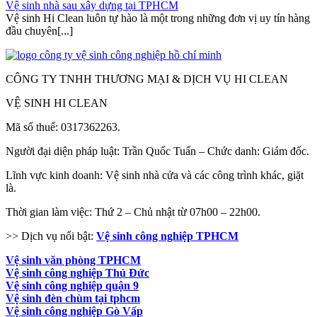
Vệ sinh nhà sau xây dựng tại TPHCM
Vệ sinh Hi Clean luôn tự hào là một trong những đơn vị uy tín hàng
đầu chuyên[...]
CÔNG TY TNHH THƯƠNG MẠI & DỊCH VỤ HI CLEAN
VỆ SINH HI CLEAN
Mã số thuế: 0317362263.
Người đại diện pháp luật: Trần Quốc Tuấn – Chức danh: Giám đốc.
Lĩnh vực kinh doanh: Vệ sinh nhà cửa và các công trình khác, giặt
là.
Thời gian làm việc: Thứ 2 – Chủ nhật từ 07h00 – 22h00.
>> Dịch vụ nổi bật:
Vệ sinh công nghiệp TPHCM
Vệ sinh văn phòng TPHCM
Vệ sinh công nghiệp Thủ Đức
Vệ sinh công nghiệp quận 9
Vệ sinh đèn chùm tại tphcm
Vệ sinh công nghiệp Gò Vấp