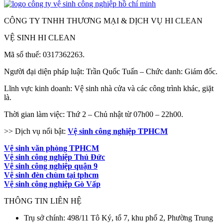
CÔNG TY TNHH THƯƠNG MẠI & DỊCH VỤ HI CLEAN
VỆ SINH HI CLEAN
Mã số thuế: 0317362263.
Người đại diện pháp luật: Trần Quốc Tuấn – Chức danh: Giám đốc.
Lĩnh vực kinh doanh: Vệ sinh nhà cửa và các công trình khác, giặt
là.
Thời gian làm việc: Thứ 2 – Chủ nhật từ 07h00 – 22h00.
>> Dịch vụ nổi bật:
Vệ sinh công nghiệp TPHCM
Vệ sinh văn phòng TPHCM
Vệ sinh công nghiệp Thủ Đức
Vệ sinh công nghiệp quận 9
Vệ sinh đèn chùm tại tphcm
Vệ sinh công nghiệp Gò Vấp
THÔNG TIN LIÊN HỆ
Trụ sở chính: 498/11 Tô Ký, tổ 7, khu phố 2, Phường Trung