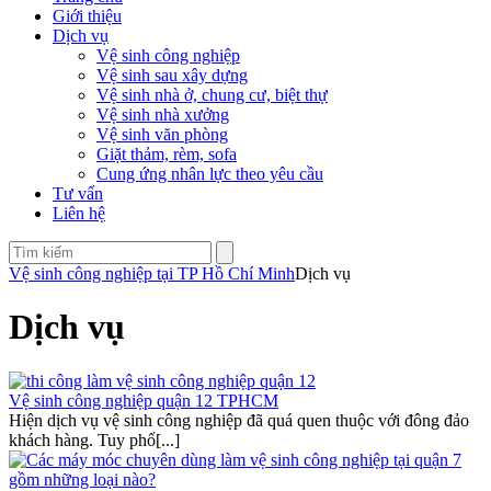
Giới thiệu
Dịch vụ
Vệ sinh công nghiệp
Vệ sinh sau xây dựng
Vệ sinh nhà ở, chung cư, biệt thự
Vệ sinh nhà xưởng
Vệ sinh văn phòng
Giặt thảm, rèm, sofa
Cung ứng nhân lực theo yêu cầu
Tư vấn
Liên hệ
Vệ sinh công nghiệp tại TP Hồ Chí Minh
Dịch vụ
Dịch vụ
Vệ sinh công nghiệp quận 12 TPHCM
Hiện dịch vụ vệ sinh công nghiệp đã quá quen thuộc với đông đảo
khách hàng. Tuy phổ[...]