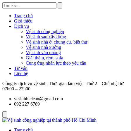
Trang chủ
Giới thiệu
Dịch vụ
Vệ sinh công nghiệp
Vệ sinh sau xây dựng
Vệ sinh nhà ở, chung cư, biệt thự
Vệ sinh nhà xưởng
Vệ sinh văn phòng
Giặt thảm, rèm, sofa
Cung ứng nhân lực theo yêu cầu
Tư vấn
Liên hệ
Công ty dịch vụ vệ sinh: Thời gian làm việc: Thứ 2 – Chủ nhật từ
07h00 – 22h00
vesinhhiclean@gmail.com
092 227 6789
Trang chủ