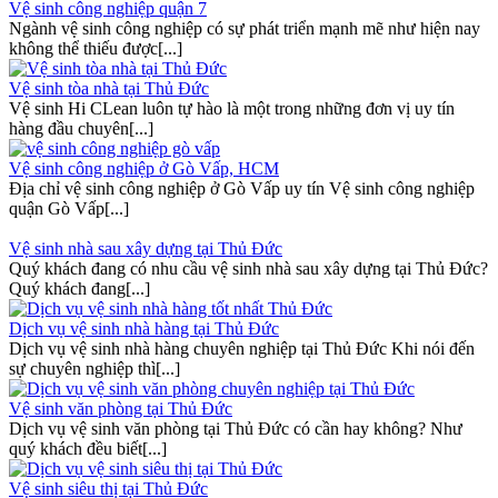
Vệ sinh công nghiệp quận 7
Ngành vệ sinh công nghiệp có sự phát triển mạnh mẽ như hiện nay
không thể thiếu được[...]
Vệ sinh tòa nhà tại Thủ Đức
Vệ sinh Hi CLean luôn tự hào là một trong những đơn vị uy tín
hàng đầu chuyên[...]
Vệ sinh công nghiệp ở Gò Vấp, HCM
Địa chỉ vệ sinh công nghiệp ở Gò Vấp uy tín Vệ sinh công nghiệp
quận Gò Vấp[...]
Vệ sinh nhà sau xây dựng tại Thủ Đức
Quý khách đang có nhu cầu vệ sinh nhà sau xây dựng tại Thủ Đức?
Quý khách đang[...]
Dịch vụ vệ sinh nhà hàng tại Thủ Đức
Dịch vụ vệ sinh nhà hàng chuyên nghiệp tại Thủ Đức Khi nói đến
sự chuyên nghiệp thì[...]
Vệ sinh văn phòng tại Thủ Đức
Dịch vụ vệ sinh văn phòng tại Thủ Đức có cần hay không? Như
quý khách đều biết[...]
Vệ sinh siêu thị tại Thủ Đức