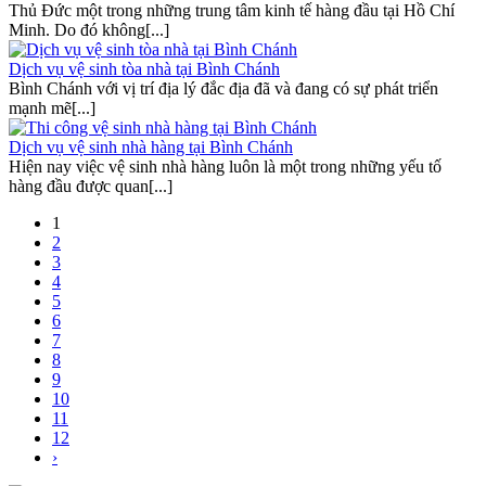
Thủ Đức một trong những trung tâm kinh tế hàng đầu tại Hồ Chí
Minh. Do đó không[...]
Dịch vụ vệ sinh tòa nhà tại Bình Chánh
Bình Chánh với vị trí địa lý đắc địa đã và đang có sự phát triển
mạnh mẽ[...]
Dịch vụ vệ sinh nhà hàng tại Bình Chánh
Hiện nay việc vệ sinh nhà hàng luôn là một trong những yếu tố
hàng đầu được quan[...]
1
2
3
4
5
6
7
8
9
10
11
12
›