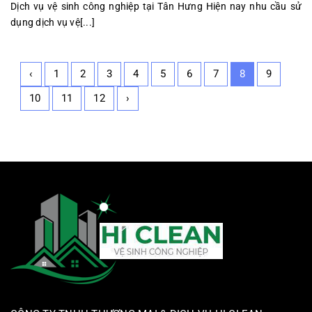
Dịch vụ vệ sinh công nghiệp tại Tân Hưng Hiện nay nhu cầu sử
dụng dịch vụ vệ[...]
‹
1
2
3
4
5
6
7
8
9
10
11
12
›