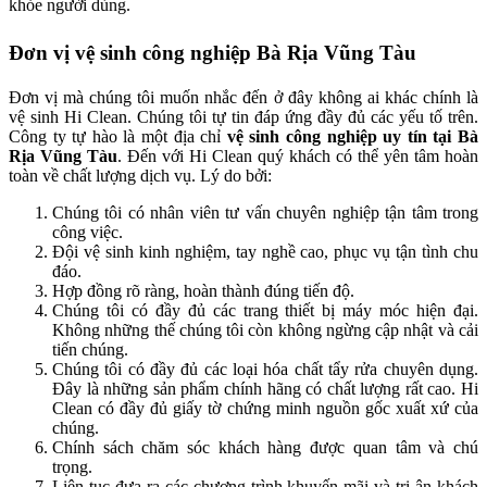
khỏe người dùng.
Đơn vị vệ sinh công nghiệp Bà Rịa Vũng Tàu
Đơn vị mà chúng tôi muốn nhắc đến ở đây không ai khác chính là
vệ sinh Hi Clean. Chúng tôi tự tin đáp ứng đầy đủ các yếu tố trên.
Công ty tự hào là một địa chỉ
vệ sinh công nghiệp uy tín tại Bà
Rịa Vũng Tàu
. Đến với Hi Clean quý khách có thể yên tâm hoàn
toàn về chất lượng dịch vụ. Lý do bởi:
Chúng tôi có nhân viên tư vấn chuyên nghiệp tận tâm trong
công việc.
Đội vệ sinh kinh nghiệm, tay nghề cao, phục vụ tận tình chu
đáo.
Hợp đồng rõ ràng, hoàn thành đúng tiến độ.
Chúng tôi có đầy đủ các trang thiết bị máy móc hiện đại.
Không những thế chúng tôi còn không ngừng cập nhật và cải
tiến chúng.
Chúng tôi có đầy đủ các loại hóa chất tẩy rửa chuyên dụng.
Đây là những sản phẩm chính hãng có chất lượng rất cao. Hi
Clean có đầy đủ giấy tờ chứng minh nguồn gốc xuất xứ của
chúng.
Chính sách chăm sóc khách hàng được quan tâm và chú
trọng.
Liên tục đưa ra các chương trình khuyến mãi và tri ân khách