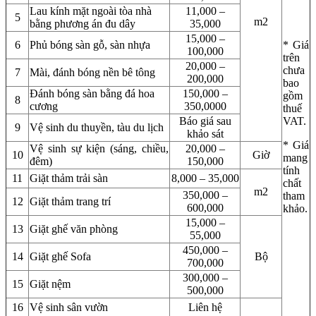
Lau kính mặt ngoài tòa nhà
11,000 –
5
m2
bằng phương án đu dây
35,000
15,000 –
6
Phủ bóng sàn gỗ, sàn nhựa
* Giá
100,000
trên
20,000 –
chưa
7
Mài, đánh bóng nền bê tông
200,000
bao
Đánh bóng sàn bằng đá hoa
150,000 –
gồm
8
cương
350,0000
thuế
Báo giá sau
VAT.
9
Vệ sinh du thuyền, tàu du lịch
khảo sát
* Giá
Vệ sinh sự kiện (sáng, chiều,
20,000 –
10
Giờ
mang
đêm)
150,000
tính
11
Giặt thảm trải sàn
8,000 – 35,000
chất
m2
350,000 –
tham
12
Giặt thảm trang trí
600,000
khảo.
15,000 –
13
Giặt ghế văn phòng
55,000
450,000 –
14
Giặt ghế Sofa
Bộ
700,000
300,000 –
15
Giặt nệm
500,000
16
Vệ sinh sân vườn
Liên hệ