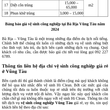
15,000 –
17
Diệt côn trùng
m2
65,000
18
Phun khử trùng
3,000 – 15,000
Bảng báo giá vệ sinh công nghiệp tại Bà Rịa Vũng Tàu năm
2024
Bà Rịa – Vũng Tàu là một trong những địa điểm du lịch nổi tiếng.
Chính bởi thế chúng tôi luôn có những dịch vụ vệ sinh riêng biệt
cho lĩnh vực lưu trú, du lịch bên cạnh những dịch vụ chung. Quý
khách có nhu cầu, cần được báo giá chi tiết vui lòng gọi 092 227
6789.
Thông tin liên hệ địa chỉ vệ sinh công nghiệp giá rẻ
ở Vũng Tàu
Bên cạnh đó thì giá thành chính là điểm cộng mà quý khách không
thể bỏ qua khi nhắc đến vệ sinh Hi Clean. Bởi các mức giá của
chúng tôi đưa ra luôn thuộc top rẻ nhất trên thị trường với chất
lượng dịch vụ vượt trội đi kèm. Vậy ngay lúc này quý khách còn
chần chờ gì mà không đến ngay với vệ sinh Hi Clean. Thông tin chi
tiết dịch vụ
vệ sinh công nghiệp Vũng Tàu
giá rẻ, uy tín, xin quý
khách liên hệ theo địa chỉ sau: