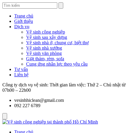
Trang chủ
Giới thiệu
Dịch vụ
Vệ sinh công nghiệp
Vệ sinh sau xây dựng
Vệ sinh nhà ở, chung cư, biệt thự
Vệ sinh nhà xưởng
Vệ sinh văn phòng
Giặt thảm, rèm, sofa
Cung ứng nhân lực theo yêu cầu
Tư vấn
Liên hệ
Công ty dịch vụ vệ sinh: Thời gian làm việc: Thứ 2 – Chủ nhật từ
07h00 – 22h00
vesinhhiclean@gmail.com
092 227 6789
Trang chủ