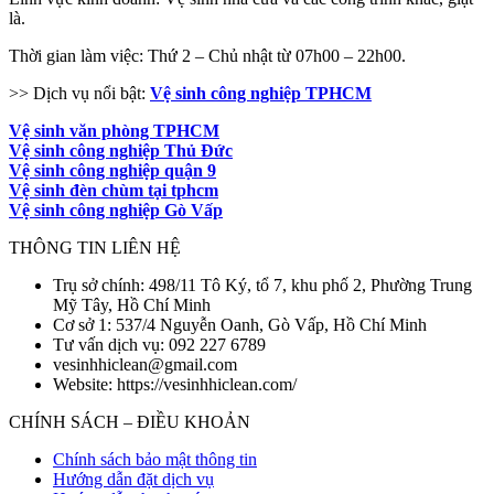
là.
Thời gian làm việc: Thứ 2 – Chủ nhật từ 07h00 – 22h00.
>> Dịch vụ nổi bật:
Vệ sinh công nghiệp TPHCM
Vệ sinh văn phòng TPHCM
Vệ sinh công nghiệp Thủ Đức
Vệ sinh công nghiệp quận 9
Vệ sinh đèn chùm tại tphcm
Vệ sinh công nghiệp Gò Vấp
THÔNG TIN LIÊN HỆ
Trụ sở chính: 498/11 Tô Ký, tổ 7, khu phố 2, Phường Trung
Mỹ Tây, Hồ Chí Minh
Cơ sở 1: 537/4 Nguyễn Oanh, Gò Vấp, Hồ Chí Minh
Tư vấn dịch vụ: 092 227 6789
vesinhhiclean@gmail.com
Website: https://vesinhhiclean.com/
CHÍNH SÁCH – ĐIỀU KHOẢN
Chính sách bảo mật thông tin
Hướng dẫn đặt dịch vụ