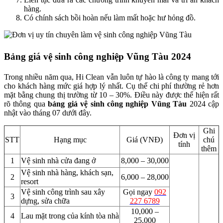
hàng.
Có chính sách bồi hoàn nếu làm mất hoặc hư hỏng đồ.
Bảng giá vệ sinh công nghiệp Vũng Tàu 2024
Trong nhiều năm qua, Hi Clean vẫn luôn tự hào là công ty mang tới
cho khách hàng mức giá hợp lý nhất. Cụ thể chi phí thường rẻ hơn
mặt bằng chung thị trường từ 10 – 30%. Điều này được thể hiện rất
rõ thông qua
bảng giá vệ sinh công nghiệp Vũng Tàu
2024 cập
nhật vào tháng 07 dưới đây.
Ghi
Đơn vị
STT
Hạng mục
Giá (VNĐ)
chú
tính
thêm
1
Vệ sinh nhà cửa đang ở
8,000 – 30,000
Vệ sinh nhà hàng, khách sạn,
2
6,000 – 28,000
resort
Vệ sinh công trình sau xây
Gọi ngay
092
3
dựng, sửa chữa
227 6789
10,000 –
4
Lau mặt trong của kính tòa nhà
25,000