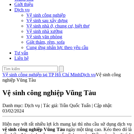
Giới thiệu
Dịch vụ
Vệ sinh công nghiệp
Vệ sinh sau xây dựng
Vệ sinh nhà ở, chung cư, biệt thự
Vệ sinh nhà xưởng
Vệ sinh văn phòng
Giặt thảm, rèm, sofa
Cung ứng nhân lực theo yêu cầu
Tư vấn
Liên hệ
Vệ sinh công nghiệp tại TP Hồ Chí Minh
Dịch vụ
Vệ sinh công
nghiệp Vũng Tàu
Vệ sinh công nghiệp Vũng Tàu
Danh mục: Dịch vụ | Tác giả: Trần Quốc Tuấn | Cập nhật:
03/02/2024
Hiện nay với rất nhiều lợi ích mang lại thì nhu cầu sử dụng dịch vụ
vệ sinh công nghiệp Vũng Tàu
ngày một tăng cao. Kéo theo đó là