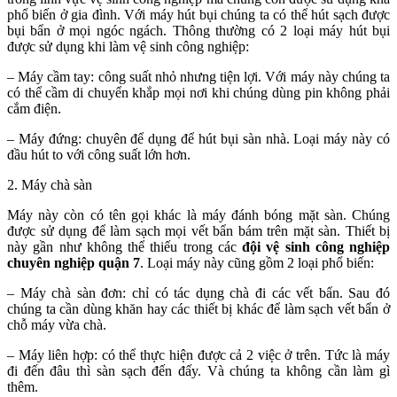
phổ biến ở gia đình. Với máy hút bụi chúng ta có thể hút sạch được
bụi bẩn ở mọi ngóc ngách. Thông thường có 2 loại máy hút bụi
được sử dụng khi làm vệ sinh công nghiệp:
– Máy cầm tay: công suất nhỏ nhưng tiện lợi. Với máy này chúng ta
có thể cầm di chuyển khắp mọi nơi khi chúng dùng pin không phải
cắm điện.
– Máy đứng: chuyên để dụng để hút bụi sàn nhà. Loại máy này có
đầu hút to với công suất lớn hơn.
2. Máy chà sàn
Máy này còn có tên gọi khác là máy đánh bóng mặt sàn. Chúng
được sử dụng để làm sạch mọi vết bẩn bám trên mặt sàn. Thiết bị
này gần như không thể thiếu trong các
đội vệ sinh công nghiệp
chuyên nghiệp quận 7
. Loại máy này cũng gồm 2 loại phổ biến:
– Máy chà sàn đơn: chỉ có tác dụng chà đi các vết bẩn. Sau đó
chúng ta cần dùng khăn hay các thiết bị khác để làm sạch vết bẩn ở
chỗ máy vừa chà.
– Máy liên hợp: có thể thực hiện được cả 2 việc ở trên. Tức là máy
đi đến đâu thì sàn sạch đến đấy. Và chúng ta không cần làm gì
thêm.