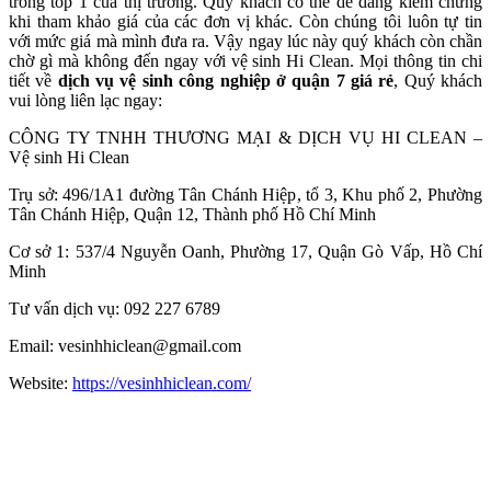
trong top 1 của thị trường. Quý khách có thể dễ dàng kiểm chứng
khi tham khảo giá của các đơn vị khác. Còn chúng tôi luôn tự tin
với mức giá mà mình đưa ra. Vậy ngay lúc này quý khách còn chần
chờ gì mà không đến ngay với vệ sinh Hi Clean. Mọi thông tin chi
tiết về
dịch vụ vệ sinh công nghiệp ở quận 7 giá rẻ
, Quý khách
vui lòng liên lạc ngay:
CÔNG TY TNHH THƯƠNG MẠI & DỊCH VỤ HI CLEAN –
Vệ sinh Hi Clean
Trụ sở: 496/1A1 đường Tân Chánh Hiệp, tổ 3, Khu phố 2, Phường
Tân Chánh Hiệp, Quận 12, Thành phố Hồ Chí Minh
Cơ sở 1: 537/4 Nguyễn Oanh, Phường 17, Quận Gò Vấp, Hồ Chí
Minh
Tư vấn dịch vụ: 092 227 6789
Email: vesinhhiclean@gmail.com
Website:
https://vesinhhiclean.com/