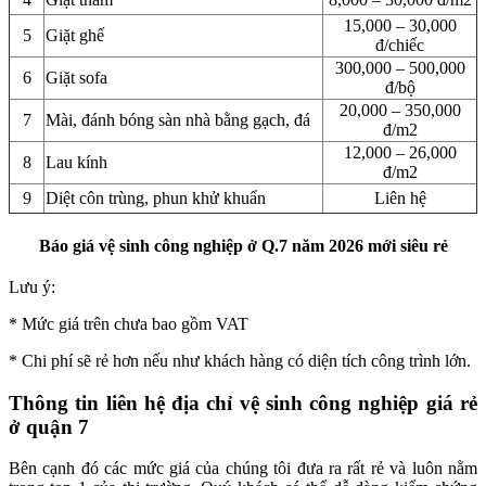
15,000 – 30,000
5
Giặt ghế
đ/chiếc
300,000 – 500,000
6
Giặt sofa
đ/bộ
20,000 – 350,000
7
Mài, đánh bóng sàn nhà bằng gạch, đá
đ/m2
12,000 – 26,000
8
Lau kính
đ/m2
9
Diệt côn trùng, phun khử khuẩn
Liên hệ
Báo giá vệ sinh công nghiệp ở Q.7 năm 2026 mới siêu rẻ
Lưu ý:
* Mức giá trên chưa bao gồm VAT
* Chi phí sẽ rẻ hơn nếu như khách hàng có diện tích công trình lớn.
Thông tin liên hệ địa chỉ vệ sinh công nghiệp giá rẻ
ở quận 7
Bên cạnh đó các mức giá của chúng tôi đưa ra rất rẻ và luôn nằm