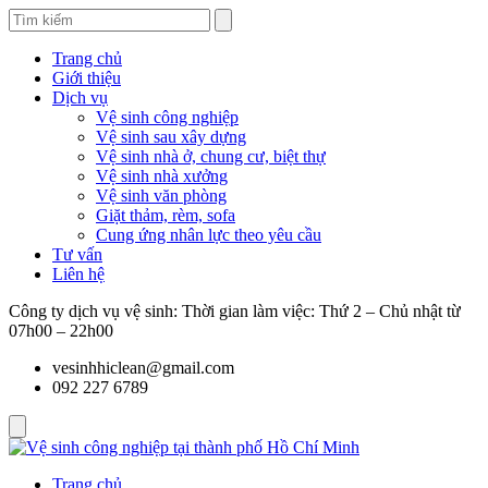
Trang chủ
Giới thiệu
Dịch vụ
Vệ sinh công nghiệp
Vệ sinh sau xây dựng
Vệ sinh nhà ở, chung cư, biệt thự
Vệ sinh nhà xưởng
Vệ sinh văn phòng
Giặt thảm, rèm, sofa
Cung ứng nhân lực theo yêu cầu
Tư vấn
Liên hệ
Công ty dịch vụ vệ sinh: Thời gian làm việc: Thứ 2 – Chủ nhật từ
07h00 – 22h00
vesinhhiclean@gmail.com
092 227 6789
Trang chủ