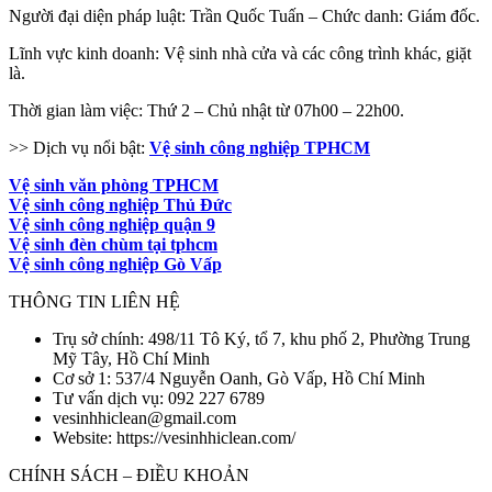
Người đại diện pháp luật: Trần Quốc Tuấn – Chức danh: Giám đốc.
Lĩnh vực kinh doanh: Vệ sinh nhà cửa và các công trình khác, giặt
là.
Thời gian làm việc: Thứ 2 – Chủ nhật từ 07h00 – 22h00.
>> Dịch vụ nổi bật:
Vệ sinh công nghiệp TPHCM
Vệ sinh văn phòng TPHCM
Vệ sinh công nghiệp Thủ Đức
Vệ sinh công nghiệp quận 9
Vệ sinh đèn chùm tại tphcm
Vệ sinh công nghiệp Gò Vấp
THÔNG TIN LIÊN HỆ
Trụ sở chính: 498/11 Tô Ký, tổ 7, khu phố 2, Phường Trung
Mỹ Tây, Hồ Chí Minh
Cơ sở 1: 537/4 Nguyễn Oanh, Gò Vấp, Hồ Chí Minh
Tư vấn dịch vụ: 092 227 6789
vesinhhiclean@gmail.com
Website: https://vesinhhiclean.com/
CHÍNH SÁCH – ĐIỀU KHOẢN