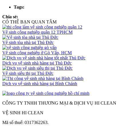
Tags:
Chia sẻ:
CÓ THỂ BẠN QUAN TÂM
Vệ sinh công nghiệp quận 12 TPHCM
Vệ sinh tòa nhà tại Thủ Đức
Vệ sinh công nghiệp ở Gò Vấp, HCM
Dịch vụ vệ sinh nhà hàng tại Thủ Đức
Vệ sinh siêu thị tại Thủ Đức
Dịch vụ vệ sinh nhà hàng tại Bình Chánh
CÔNG TY TNHH THƯƠNG MẠI & DỊCH VỤ HI CLEAN
VỆ SINH HI CLEAN
Mã số thuế: 0317362263.