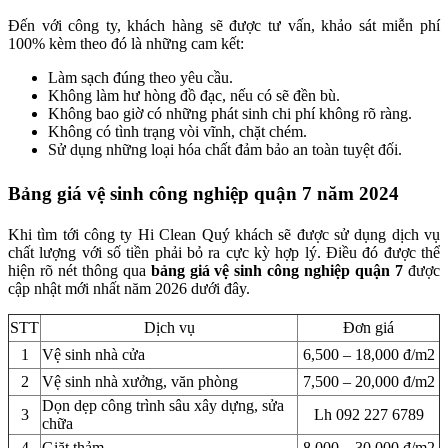
Đến với công ty, khách hàng sẽ được tư vấn, khảo sát miễn phí
100% kèm theo đó là những cam kết:
Làm sạch đúng theo yêu cầu.
Không làm hư hòng đồ đạc, nếu có sẽ đền bù.
Không bao giờ có những phát sinh chi phí không rõ ràng.
Không có tình trạng vòi vĩnh, chặt chém.
Sử dụng những loại hóa chất đảm bảo an toàn tuyệt đối.
Bảng giá vệ sinh công nghiệp quận 7 năm 2024
Khi tìm tới công ty Hi Clean Quý khách sẽ được sử dụng dịch vụ
chất lượng với số tiền phải bỏ ra cực kỳ hợp lý. Điều đó được thể
hiện rõ nét thông qua
bảng giá vệ sinh công nghiệp quận 7
được
cập nhật mới nhất năm 2026 dưới đây.
STT
Dịch vụ
Đơn giá
1
Vệ sinh nhà cửa
6,500 – 18,000 đ/m2
2
Vệ sinh nhà xưởng, văn phòng
7,500 – 20,000 đ/m2
Dọn dẹp công trình sâu xây dựng, sửa
3
Lh 092 227 6789
chữa
4
Giặt thảm
8,000 – 30,000 đ/m2