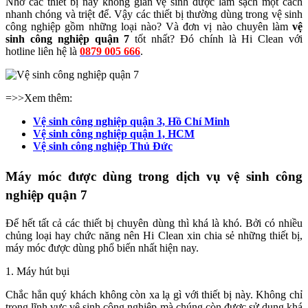
Nhờ các thiết bị này không gian vệ sinh được làm sạch một cách
nhanh chóng và triệt để. Vậy các thiết bị thường dùng trong vệ sinh
công nghiệp gồm những loại nào? Và đơn vị nào chuyên làm
vệ
sinh công nghiệp quận 7
tốt nhất? Đó chính là Hi Clean với
hotline liên hệ là
0879 005 666
.
=>>Xem thêm:
Vệ sinh công nghiệp quận 3, Hồ Chí Minh
Vệ sinh công nghiệp quận 1, HCM
Vệ sinh công nghiệp Thủ Đức
Máy móc được dùng trong dịch vụ vệ sinh công
nghiệp quận 7
Để hết tất cả các thiết bị chuyên dùng thì khá là khó. Bởi có nhiều
chủng loại hay chức năng nên Hi Clean xin chia sẻ những thiết bị,
máy móc được dùng phổ biến nhất hiện nay.
1. Máy hút bụi
Chắc hẳn quý khách không còn xa lạ gì với thiết bị này. Không chỉ
trong lĩnh vực vệ sinh công nghiệp mà chúng còn được sử dụng khá