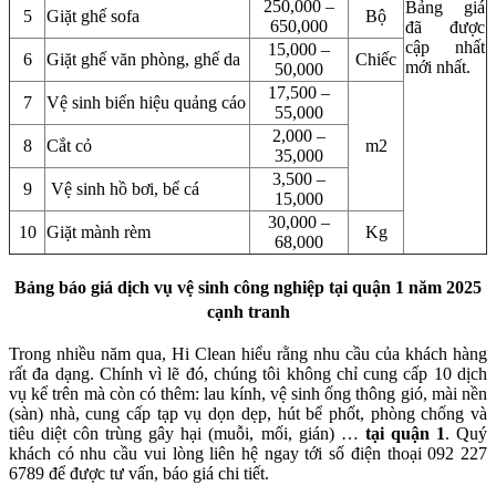
250,000 –
Bảng giá
5
Giặt ghế sofa
Bộ
650,000
đã được
cập nhất
15,000 –
6
Giặt ghế văn phòng, ghế da
Chiếc
mới nhất.
50,000
17,500 –
7
Vệ sinh biển hiệu quảng cáo
55,000
2,000 –
8
Cắt cỏ
m2
35,000
3,500 –
9
Vệ sinh hồ bơi, bể cá
15,000
30,000 –
10
Giặt mành rèm
Kg
68,000
Bảng báo giá dịch vụ vệ sinh công nghiệp tại quận 1 năm 2025
cạnh tranh
Trong nhiều năm qua, Hi Clean hiểu rằng nhu cầu của khách hàng
rất đa dạng. Chính vì lẽ đó, chúng tôi không chỉ cung cấp 10 dịch
vụ kể trên mà còn có thêm: lau kính, vệ sinh ống thông gió, mài nền
(sàn) nhà, cung cấp tạp vụ dọn dẹp, hút bể phốt, phòng chống và
tiêu diệt côn trùng gây hại (muỗi, mối, gián) …
tại quận 1
. Quý
khách có nhu cầu vui lòng liên hệ ngay tới số điện thoại 092 227
6789 để được tư vấn, báo giá chi tiết.