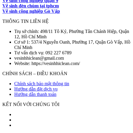
Vệ sinh công nghiệp quận 9
Vệ sinh đèn chùm tại tphcm
Vệ sinh công nghiệp Gò Vấp
THÔNG TIN LIÊN HỆ
Trụ sở chính: 498/11 Tô Ký, Phường Tân Chánh Hiệp, Quận
12, Hồ Chí Minh
Cơ sở 1: 537/4 Nguyễn Oanh, Phường 17, Quận Gò Vấp, Hồ
Chí Minh
Tư vấn dịch vụ: 092 227 6789
vesinhhiclean@gmail.com
Website: https://vesinhhiclean.com/
CHÍNH SÁCH – ĐIỀU KHOẢN
Chính sách bảo mật thông tin
Hướng dẫn đặt dịch vụ
Hướng dẫn thanh toán
KẾT NỐI VỚI CHÚNG TÔI