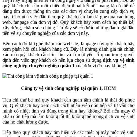
Hiện nay mạng internet và công nghệ 4.0 đang rất phát triển. Do đó
quý khách chỉ cần một chiếc điện thoại kết nối mạng là có thể dễ
dàng tìm được thông tin của các đơn vị chuyên cung cấp dịch vụ
này. Cho nên việc đầu tiên quý khách cần làm là ghé qua các trang
web, fanpage của đơn vị đó. Quý khách hãy xem cách họ thiết kế,
xây dựng, chăm sóc chúng. Từ đây sẽ có được những đánh giá đầu
tiên về sự chuyên nghiệp của các đơn vị này.
Bên cạnh đó khi ghé thăm các website, fanpage này quý khách hãy
xem phản hồi của khách hàng cũ. Đây là những đánh giá rất chính
xác mà quý khách cần lưu tâm và là một yếu tố quan trọng quyết
định đến việc quý khách có nên lựa chọn sử dụng
dịch vụ vệ sinh
công nghiệp chuyên nghiệp quận 1
của đơn vị đó hay không?
Công ty vệ sinh công nghiệp tại quận 1, HCM
Tiêu chí thứ ba mà quý khách cần quan tâm chính là thái độ phục
vụ. Quý khách hãy xem cách cách nhân viên đón tiếp và tư vấn cho
mình có nhiệt tình và đúng trọng tâm hay không? Bởi nếu ngay ở
khâu đón tiếp mà làm không tốt thì không thể mong dịch vụ vệ sinh
của họ chất lượng được.
Tiếp theo quý khách hãy tìm hiểu về các thiết bị máy móc vệ sinh