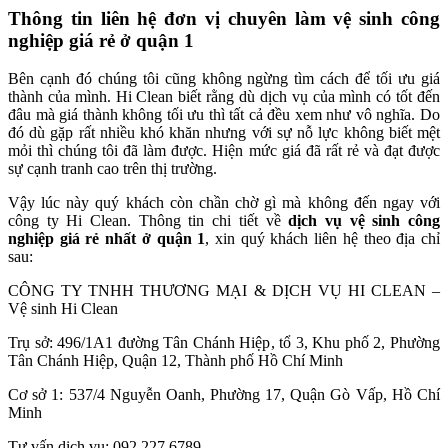
Thông tin liên hệ đơn vị chuyên làm vệ sinh công
nghiệp giá rẻ ở quận 1
Bên cạnh đó chúng tôi cũng không ngừng tìm cách để tối ưu giá
thành của mình. Hi Clean biết rằng dù dịch vụ của mình có tốt đến
đâu mà giá thành không tối ưu thì tất cả đều xem như vô nghĩa. Do
đó dù gặp rất nhiều khó khăn nhưng với sự nỗ lực không biết mệt
mỏi thì chúng tôi đã làm được. Hiện mức giá đã rất rẻ và đạt được
sự cạnh tranh cao trên thị trường.
Vậy lúc này quý khách còn chần chờ gì mà không đến ngay với
công ty Hi Clean. Thông tin chi tiết về
dịch vụ vệ sinh công
nghiệp giá rẻ nhất ở quận 1
, xin quý khách liên hệ theo địa chỉ
sau:
CÔNG TY TNHH THƯƠNG MẠI & DỊCH VỤ HI CLEAN –
Vệ sinh Hi Clean
Trụ sở: 496/1A1 đường Tân Chánh Hiệp, tổ 3, Khu phố 2, Phường
Tân Chánh Hiệp, Quận 12, Thành phố Hồ Chí Minh
Cơ sở 1: 537/4 Nguyễn Oanh, Phường 17, Quận Gò Vấp, Hồ Chí
Minh
Tư vấn dịch vụ: 092 227 6789