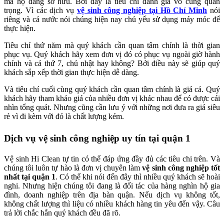
mà họ đang sở hữu. Bởi đây là tiêu chí đánh giá vô cùng quan
trọng. Vì các dịch vụ
vệ sinh công nghiệp tại Hồ Chí Minh
nói
riêng và cả nước nói chúng hiện nay chủ yếu sử dụng máy móc để
thực hiện.
Tiêu chí thứ năm mà quý khách cần quan tâm chính là thời gian
phục vụ. Quý khách hãy xem đơn vị đó có phục vụ ngoài giờ hành
chính và cả thứ 7, chủ nhật hay không? Bởi điều này sẽ giúp quý
khách sắp xếp thời gian thực hiện dễ dàng.
Và tiêu chí cuối cùng quý khách cần quan tâm chính là giá cả. Quý
khách hãy tham khảo giá của nhiều đơn vị khác nhau để có được cái
nhìn tổng quát. Nhưng cũng cần lưu ý với những nơi đưa ra giá siêu
rẻ vì đi kèm với đó là chất lượng kém.
Dịch vụ vệ sinh công nghiệp uy tín tại quận 1
Vệ sinh Hi Clean tự tin có thể đáp ứng đầy đủ các tiêu chi trên. Và
chúng tôi luôn tự hào là đơn vị chuyên làm
vệ sinh công nghiệp tốt
nhất tại quận 1
. Có thể khi nói đến đây thì nhiều quý khách sẽ hoài
nghi. Nhưng hiện chúng tôi đang là đối tác của hàng nghìn hộ gia
đình, doanh nghiệp trên địa bàn quận. Nếu dịch vụ không tốt,
không chất lượng thì liệu có nhiều khách hàng tin yêu đến vậy. Câu
trả lời chắc hẳn quý khách đều đã rõ.