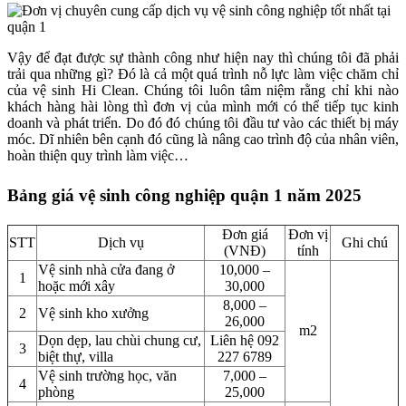
Vậy để đạt được sự thành công như hiện nay thì chúng tôi đã phải
trải qua những gì? Đó là cả một quá trình nỗ lực làm việc chăm chỉ
của vệ sinh Hi Clean. Chúng tôi luôn tâm niệm rằng chỉ khi nào
khách hàng hài lòng thì đơn vị của mình mới có thể tiếp tục kinh
doanh và phát triển. Do đó đó chúng tôi đầu tư vào các thiết bị máy
móc. Dĩ nhiên bên cạnh đó cũng là nâng cao trình độ của nhân viên,
hoàn thiện quy trình làm việc…
Bảng giá vệ sinh công nghiệp quận 1 năm 2025
Đơn giá
Đơn vị
STT
Dịch vụ
Ghi chú
(VNĐ)
tính
Vệ sinh nhà cửa đang ở
10,000 –
1
hoặc mới xây
30,000
8,000 –
2
Vệ sinh kho xưởng
26,000
m2
Dọn dẹp, lau chùi chung cư,
Liên hệ 092
3
biệt thự, villa
227 6789
Vệ sinh trường học, văn
7,000 –
4
phòng
25,000