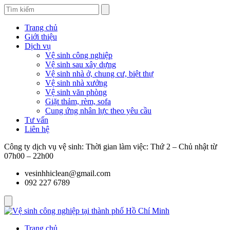
Trang chủ
Giới thiệu
Dịch vụ
Vệ sinh công nghiệp
Vệ sinh sau xây dựng
Vệ sinh nhà ở, chung cư, biệt thự
Vệ sinh nhà xưởng
Vệ sinh văn phòng
Giặt thảm, rèm, sofa
Cung ứng nhân lực theo yêu cầu
Tư vấn
Liên hệ
Công ty dịch vụ vệ sinh: Thời gian làm việc: Thứ 2 – Chủ nhật từ
07h00 – 22h00
vesinhhiclean@gmail.com
092 227 6789
Trang chủ