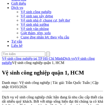
Giới thiệu
Dịch vụ
Vệ sinh công nghiệp
Vệ sinh sau xây dựng
Vệ sinh nhà ở, chung cư, biệt thự
Vệ sinh nhà xưởng
Vệ sinh văn phòng
Giặt thảm, rèm, sofa
Cung ứng nhân lực theo yêu cầu
Tư vấn
Liên hệ
Vệ sinh công nghiệp tại TP Hồ Chí Minh
Dịch vụ
Vệ sinh công
nghiệp
Vệ sinh công nghiệp quận 1, HCM
Vệ sinh công nghiệp quận 1, HCM
Danh mục: Vệ sinh công nghiệp | Tác giả: Trần Quốc Tuấn | Cập
nhật: 03/03/2026
Dịch vụ vệ sinh công nghiệp chắc hẳn đang là nhu cầu cấp thiết của
rất nhiều quý khách. Bởi với nhịp sống hiện đại thì chúng ta có khá