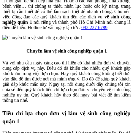
ít thời gian để dọn dẹp nhà cửa. Hoặc ở các văn phòng, nhà xưởng,
bệnh viện… thì chúng ta thiếu nhân lực hoặc các kỹ năng, trang
thiết bị cần thiết để có thể làm sạch triệt để nhanh chóng. Cho nên
việc đông đảo các quý khách tìm đến các dịch vụ
vệ sinh công
nghiệp quận 1
nói riêng và thành phố Hồ Chí Minh nói chung là
điều dễ hiểu. Hotline tư vấn ngay lập tức:
092 227 6789
.
Chuyên làm vệ sinh công nghiệp quận 1
Và với nhu cầu ngày càng cao thì hiện có khá nhiều đơn vị chuyên
cung cấp dịch vụ này. Điều đó đã khiến cho nhiều quý khách gặp
khó khăn trong việc lựa chọn. Hay quý khách cũng không biết dựa
vào đâu để tìm được nơi mà mình ưng ý. Do đó để giúp quý khách
giải đáp khúc mắc này. Ngay tại nội dung dưới đây chúng tôi xin
chia sẻ đến quý khách tiêu chí lựa chọn đơn vị chuyên vệ sinh công
nghiệp uy tín. Quý khách hãy theo dõi ngay bài viết để tìm kiếm
thông tin nhé.
Tiêu chí lựa chọn đơn vị làm vệ sinh công nghiệp
quận 1