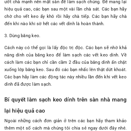
ướt chà mạnh nên mặt sàn để làm sạch chúng. Để mang lại
hiệu quả cao, các bạn sau một vài lần chà sát. Các bạn hãy
chờ cho vết keo ấy khô rồi hãy chà tiếp. Các bạn hãy chà
đến khi nào khi sờ hết các vết dính là hoàn thành.
3. Dùng băng keo.
Cách này có thể gọi là lấy độc trị độc. Các bạn sẽ nhờ khả
năng dính của băng keo để làm sạch các vết keo dính. Về
cách làm các bạn chỉ cần cầm 2 đầu của băng dính ấn chặt
xuống lớp băng keo. Sau đó các bạn nhấc lên thật dứt khoát.
Các bạn hãy làm các động tác này nhiều lần đến khi vết keo
dính đã được làm sạch.
Bí quyết làm sạch keo dính trên sàn nhà mang
lại hiệu quả cao
Ngoài những cách đơn giản ở trên các bạn hãy tham khảo
thêm một số cách mà chúng tôi chia sẻ ngay dưới đây nhé.