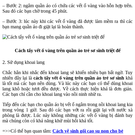
– Bước 2: ngâm quần áo có chứa các vết ố vàng vào hỗn hợp trên.
Sau đó các bạn chờ trong 45 phút.
– Bước 3: lúc này khi các vết ố vàng đã được làm mềm ra thì các
bạn mang quần áo đi giặt lại là hoàn thành.
Cách tẩy vết ố vàng trên quần áo trẻ sơ sinh triệt để
2. Sử dụng khoai lang
Chắc hẳn khi nhắc đến khoai lang sẽ khiến nhiều bạn bất ngờ. Tuy
nhiên đây lại là
cách tẩy vết ố vàng trên quần áo trẻ sơ sinh
khá
là tốt mà các bạn nên dùng. Và lúc này các bạn có thể dùng khoai
lang khô hoặc tươi đều được. Về cách thực hiện khá là đơn giản.
Các bạn chỉ cần cho khoai lang vào nồi ninh nhừ ra.
Tiếp đến các bạn cho quần áo bị vết ố ngâm trong nồi khoai lang kia
trong vòng 1 giờ. Sau đó các bạn vớt ra rồi giặt lại với nước xà
phòng là được. Lúc này không những các vết ố vàng bị đánh bay
mà chúng còn có khả năng khử mùi hôi khá tốt.
=>>Có thể bạn quan tâm:
Cách vệ sinh gối cao su non cho bé