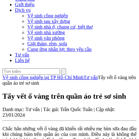
Giới thiệu
Dịch vụ
Vệ sinh công nghiệp
Vệ sinh sau xây dựng
Vệ sinh nhà ở, chung cư, biệt thự
Vệ sinh nhà xưởng
Vệ sinh văn phòng
Giặt thảm, rèm, sofa
Cung ứng nhân lực theo yêu cầu
Tư vấn
Liên hệ
Vệ sinh công nghiệp tại TP Hồ Chí Minh
Tư vấn
Tẩy vết ố vàng trên
quần áo trẻ sơ sinh
Tẩy vết ố vàng trên quần áo trẻ sơ sinh
Danh mục: Tư vấn | Tác giả: Trần Quốc Tuấn | Cập nhật:
23/01/2024
Chắc hẳn những vết ố vàng đã khiến rất nhiều mẹ bỉm sữa đau đầu
khi chúng bám trên quần áo của con mình. Điều này là không thể