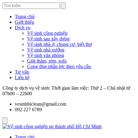
Trang chủ
Giới thiệu
Dịch vụ
Vệ sinh công nghiệp
Vệ sinh sau xây dựng
Vệ sinh nhà ở, chung cư, biệt thự
Vệ sinh nhà xưởng
Vệ sinh văn phòng
Giặt thảm, rèm, sofa
Cung ứng nhân lực theo yêu cầu
Tư vấn
Liên hệ
Công ty dịch vụ vệ sinh: Thời gian làm việc: Thứ 2 – Chủ nhật từ
07h00 – 22h00
vesinhhiclean@gmail.com
092 227 6789
Trang chủ