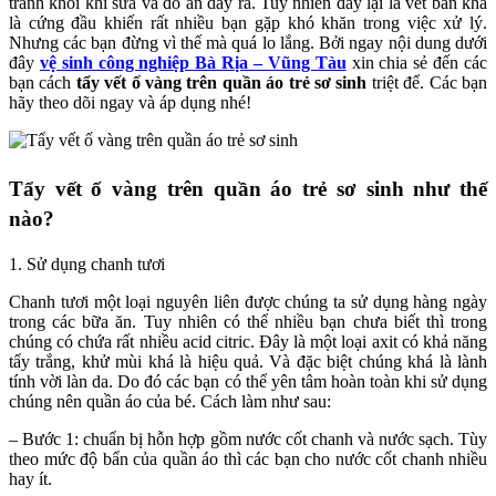
tránh khỏi khi sữa và đồ ăn dây ra. Tuy nhiên đây lại là vết bẩn khá
là cứng đầu khiến rất nhiều bạn gặp khó khăn trong việc xử lý.
Nhưng các bạn đừng vì thế mà quá lo lắng. Bởi ngay nội dung dưới
đây
vệ sinh công nghiệp Bà Rịa – Vũng Tàu
xin chia sẻ đến các
bạn cách
tẩy vết ố vàng trên quần áo trẻ sơ sinh
triệt để. Các bạn
hãy theo dõi ngay và áp dụng nhé!
Tẩy vết ố vàng trên quần áo trẻ sơ sinh như thế
nào?
1. Sử dụng chanh tươi
Chanh tươi một loại nguyên liên được chúng ta sử dụng hàng ngày
trong các bữa ăn. Tuy nhiên có thể nhiều bạn chưa biết thì trong
chúng có chứa rất nhiều acid citric. Đây là một loại axit có khả năng
tẩy trắng, khử mùi khá là hiệu quả. Và đặc biệt chúng khá là lành
tính vời làn da. Do đó các bạn có thể yên tâm hoàn toàn khi sử dụng
chúng nên quần áo của bé. Cách làm như sau:
– Bước 1: chuẩn bị hỗn hợp gồm nước cốt chanh và nước sạch. Tùy
theo mức độ bẩn của quần áo thì các bạn cho nước cốt chanh nhiều
hay ít.