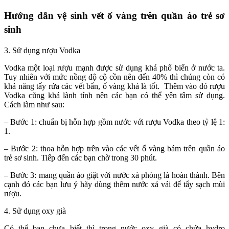
Hướng dẫn vệ sinh vết ố vàng trên quần áo trẻ sơ
sinh
3. Sử dụng rượu Vodka
Vodka một loại rượu mạnh được sử dụng khá phổ biến ở nước ta.
Tuy nhiên với mức nồng độ cộ cồn nên đến 40% thì chúng còn có
khả năng tẩy rửa các vết bẩn, ố vàng khá là tốt. Thêm vào đó rượu
Vodka cũng khá lành tính nên các bạn có thể yên tâm sử dụng.
Cách làm như sau:
– Bước 1: chuẩn bị hỗn hợp gồm nước với rượu Vodka theo tỷ lệ 1:
1.
– Bước 2: thoa hỗn hợp trên vào các vết ố vàng bám trên quần áo
trẻ sơ sinh. Tiếp đến các bạn chờ trong 30 phút.
– Bước 3: mang quần áo giặt với nước xà phòng là hoàn thành. Bên
cạnh đó các bạn lưu ý hãy dùng thêm nước xả vải để tẩy sạch mùi
rượu.
4. Sử dụng oxy già
Có thể bạn chưa biết thì trong nước oxy già có chứa hydro