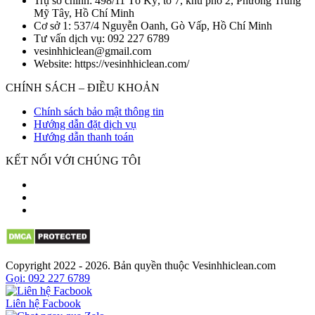
Trụ sở chính: 498/11 Tô Ký, tổ 7, khu phố 2, Phường Trung
Mỹ Tây, Hồ Chí Minh
Cơ sở 1: 537/4 Nguyễn Oanh, Gò Vấp, Hồ Chí Minh
Tư vấn dịch vụ: 092 227 6789
vesinhhiclean@gmail.com
Website: https://vesinhhiclean.com/
CHÍNH SÁCH – ĐIỀU KHOẢN
Chính sách bảo mật thông tin
Hướng dẫn đặt dịch vụ
Hướng dẫn thanh toán
KẾT NỐI VỚI CHÚNG TÔI
Copyright 2022 - 2026. Bản quyền thuộc Vesinhhiclean.com
Gọi: 092 227 6789
Liên hệ Facbook