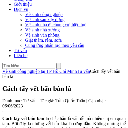
Giới thiệu
Dịch vụ
Vệ sinh công nghiệp
Vệ sinh sau xây dựng
Vệ sinh nhà ở, chung cư, biệt thự
Vệ sinh nhà xưởng
Vệ sinh văn phòng
Giặt thảm, rèm, sofa
Cung ứng nhân lực theo yêu cầu
Tư vấn
Liên hệ
Vệ sinh công nghiệp tại TP Hồ Chí Minh
Tư vấn
Cách tẩy vết bẩn
bàn là
Cách tẩy vết bẩn bàn là
Danh mục: Tư vấn | Tác giả: Trần Quốc Tuấn | Cập nhật:
06/06/2023
Cách tẩy vết bẩn bàn là
chắc hẳn là vấn đề mà nhiều chị em quan
tâm. Bởi đây là những vết bẩn khá là cứng đầu. Không những thế