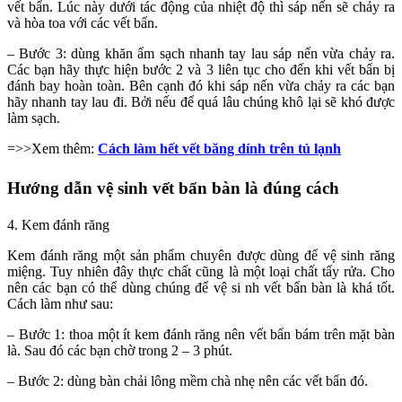
vết bẩn. Lúc này dưới tác động của nhiệt độ thì sáp nến sẽ chảy ra
và hòa toa với các vết bẩn.
– Bước 3: dùng khăn ẩm sạch nhanh tay lau sáp nến vừa chảy ra.
Các bạn hãy thực hiện bước 2 và 3 liên tục cho đến khi vết bẩn bị
đánh bay hoàn toàn. Bên cạnh đó khi sáp nến vừa chảy ra các bạn
hãy nhanh tay lau đi. Bởi nếu để quá lâu chúng khô lại sẽ khó được
làm sạch.
=>>Xem thêm:
Cách làm hết vết băng dính trên tủ lạnh
Hướng dẫn vệ sinh vết bẩn bàn là đúng cách
4. Kem đánh răng
Kem đánh răng một sản phẩm chuyên được dùng để vệ sinh răng
miệng. Tuy nhiên đây thực chất cũng là một loại chất tẩy rửa. Cho
nên các bạn có thể dùng chúng để vệ si nh vết bẩn bàn là khá tốt.
Cách làm như sau:
– Bước 1: thoa một ít kem đánh răng nên vết bẩn bám trên mặt bàn
là. Sau đó các bạn chờ trong 2 – 3 phút.
– Bước 2: dùng bàn chải lông mềm chà nhẹ nên các vết bẩn đó.