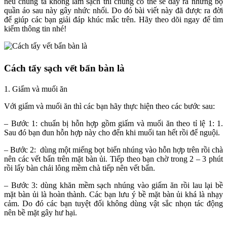
nếu chúng ta không làm sạch thì chúng có thể sẽ dây ra những bộ
quần áo sau này gây nhức nhối. Do đó bài viết này đã được ra đời
để giúp các bạn giải đáp khúc mắc trên. Hãy theo dõi ngay để tìm
kiếm thông tin nhé!
Cách tẩy sạch vết bẩn bàn là
1. Giấm và muối ăn
Với giẩm và muối ăn thì các bạn hãy thực hiện theo các bước sau:
– Bước 1: chuẩn bị hỗn hợp gồm giấm và muối ăn theo tỉ lệ 1: 1.
Sau đó bạn đun hỗn hợp này cho đến khi muối tan hết rồi để nguội.
– Bước 2: dùng một miếng bọt biển nhúng vào hỗn hợp trên rồi chà
nên các vết bẩn trên mặt bàn ủi. Tiếp theo bạn chờ trong 2 – 3 phút
rồi lấy bàn chải lông mềm chà tiếp nên vết bẩn.
– Bước 3: dùng khăn mềm sạch nhúng vào giấm ăn rồi lau lại bề
mặt bàn ủi là hoàn thành. Các bạn lưu ý bề mặt bàn ủi khá là nhạy
cảm. Do đó các bạn tuyệt đối không dùng vật sắc nhọn tác động
nên bề mặt gây hư hại.