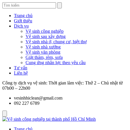
Trang chủ
Giới thiệu
Dịch vụ
Vệ sinh công nghiệp
Vệ sinh sau xây dựng
Vệ sinh nhà ở, chung cư, biệt thự
Vệ sinh nhà xưởng
Vệ sinh văn phòng
Giặt thảm, rèm, sofa
Cung ứng nhân lực theo yêu cầu
Tư vấn
Liên hệ
Công ty dịch vụ vệ sinh: Thời gian làm việc: Thứ 2 – Chủ nhật từ
07h00 – 22h00
vesinhhiclean@gmail.com
092 227 6789
Trang chủ