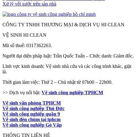
Xử lý vết xước trên sàn nhà
CÔNG TY TNHH THƯƠNG MẠI & DỊCH VỤ HI CLEAN
VỆ SINH HI CLEAN
Mã số thuế: 0317362263.
Người đại diện pháp luật: Trần Quốc Tuấn – Chức danh: Giám đốc.
Lĩnh vực kinh doanh: Vệ sinh nhà cửa và các công trình khác, giặt
là.
Thời gian làm việc: Thứ 2 – Chủ nhật từ 07h00 – 22h00.
>> Dịch vụ nổi bật:
Vệ sinh công nghiệp TPHCM
Vệ sinh văn phòng TPHCM
Vệ sinh công nghiệp Thủ Đức
Vệ sinh công nghiệp quận 9
Vệ sinh đèn chùm tại tphcm
Vệ sinh công nghiệp Gò Vấp
THÔNG TIN LIÊN HỆ