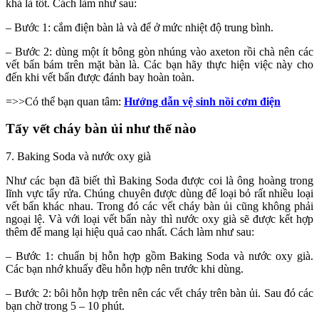
khá là tốt. Cách làm như sau:
– Bước 1: cắm điện bàn là và để ở mức nhiệt độ trung bình.
– Bước 2: dùng một ít bông gòn nhúng vào axeton rồi chà nên các
vết bẩn bám trên mặt bàn là. Các bạn hãy thực hiện việc này cho
đến khi vết bẩn được đánh bay hoàn toàn.
=>>Có thể bạn quan tâm:
Hướng dẫn vệ sinh nồi cơm điện
Tẩy vết cháy bàn ủi như thế nào
7. Baking Soda và nước oxy già
Như các bạn đã biết thì Baking Soda được coi là ông hoàng trong
lĩnh vực tẩy rửa. Chúng chuyên được dùng để loại bỏ rất nhiều loại
vết bẩn khác nhau. Trong đó các vết cháy bàn ủi cũng không phải
ngoại lệ. Và với loại vết bẩn này thì nước oxy già sẽ được kết hợp
thêm để mang lại hiệu quả cao nhất. Cách làm như sau:
– Bước 1: chuẩn bị hỗn hợp gồm Baking Soda và nước oxy già.
Các bạn nhớ khuấy đều hỗn hợp nên trước khi dùng.
– Bước 2: bôi hỗn hợp trên nên các vết cháy trên bàn ủi. Sau đó các
bạn chờ trong 5 – 10 phút.