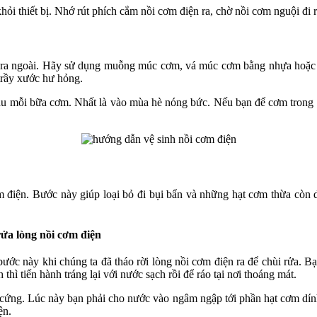
ỏi thiết bị. Nhớ rút phích cắm nồi cơm điện ra, chờ nồi cơm nguội đi r
ồi ra ngoài. Hãy sử dụng muỗng múc cơm, vá múc cơm bằng nhựa hoặc
 trầy xước hư hỏng.
sau mỗi bữa cơm. Nhất là vào mùa hè nóng bức. Nếu bạn để cơm trong n
 điện. Bước này giúp loại bỏ đi bụi bẩn và những hạt cơm thừa còn dí
ửa lòng nồi cơm điện
 bước này khi chúng ta đã tháo rời lòng nồi cơm điện ra để chùi rửa. 
thì tiến hành tráng lại với nước sạch rồi để ráo tại nơi thoáng mát.
cứng. Lúc này bạn phải cho nước vào ngâm ngập tới phần hạt cơm dính
ện.