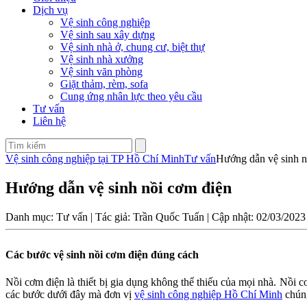
Dịch vụ
Vệ sinh công nghiệp
Vệ sinh sau xây dựng
Vệ sinh nhà ở, chung cư, biệt thự
Vệ sinh nhà xưởng
Vệ sinh văn phòng
Giặt thảm, rèm, sofa
Cung ứng nhân lực theo yêu cầu
Tư vấn
Liên hệ
Vệ sinh công nghiệp tại TP Hồ Chí Minh
Tư vấn
Hướng dẫn vệ sinh n
Hướng dẫn vệ sinh nồi cơm điện
Danh mục: Tư vấn | Tác giả: Trần Quốc Tuấn | Cập nhật: 02/03/2023
Các bước vệ sinh nồi cơm điện đúng cách
Nồi cơm điện là thiết bị gia dụng không thể thiếu của mọi nhà. Nồi
các bước dưới đây mà đơn vị
vệ sinh công nghiệp Hồ Chí Minh
chúng