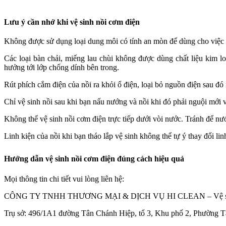
Lưu ý cần nhớ khi vệ sinh nồi cơm điện
Không được sử dụng loại dung môi có tính an mòn để dùng cho việc v
Các loại bàn chải, miếng lau chùi không được dùng chất liệu kim lo
hưởng tới lớp chống dính bên trong.
Rút phích cắm điện của nồi ra khỏi ổ điện, loại bỏ nguồn điện sau đó 
Chỉ vệ sinh nồi sau khi bạn nấu nướng và nồi khi đó phải nguội mới 
Không thể vệ sinh nồi cơm điện trực tiếp dưới vòi nước. Tránh để nư
Linh kiện của nồi khi bạn tháo lắp vệ sinh không thể tự ý thay đổi lin
Hướng dẫn vệ sinh nồi cơm điện đúng cách hiệu quả
Mọi thông tin chi tiết vui lòng liên hệ:
CÔNG TY TNHH THƯƠNG MẠI & DỊCH VỤ HI CLEAN – Vệ sin
Trụ sở: 496/1A1 đường Tân Chánh Hiệp, tổ 3, Khu phố 2, Phường 