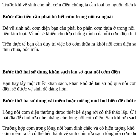
Trước khi vệ sinh cho nồi cơm điện chúng ta cần loại bỏ nguồn điện kh
Bước đầu tiên cần phải bỏ hết cơm trong nồi ra ngoài
Để vệ sinh nồi cơm điện bạn cần phải bỏ phần cơm thừa ở trong n
liệu kim loại. Vì nó sẽ khiến cho lớp chống dính của nồi cơm điện bị
Trên thực tế bạn cần duy trì việc bỏ cơm thừa ra khỏi nồi cơm điện 
thiu chua, bốc mùi.
Bước thứ hai sử dụng khăn sạch lau sơ qua nồi cơm điện
Bạn hãy lấy một chiếc khăn sạch, khăn khô để lau sơ bộ qua nồi cơm
điện sẽ được vệ sinh dễ dàng hơn.
Bước thứ ba sử dụng vải mềm hoặc miếng mút bọt biển để chùi r
Lòng nồi cơm điện thường được thiết kế dạng rời có thể tháo lắp. Ở
bát đĩa để chùi rửa nhẹ nhàng cho lòng nồi cơm điện. Sau khi rửa sạch 
Trường hợp cơm trong lòng nồi bám dính chắc và có hiện tượng khô 
cơm mềm ra là có thể tiến hành vệ sinh chùi rửa sạch lòng nồi cơm đi