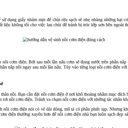
 sử dụng giấy nhám mịn để chùi rửa sạch sẽ nhẹ nhàng những hạt cơ
liệu không tốt cho việc lau chùi để tránh bị tróc lớp sơn bên ngoài 
ắp nồi cơm điện. Bởi sau mỗi lần nấu cơm sẽ đọng nước trên phần nắp 
phần nắp nồi ngay sau mỗi lần nấu. Tùy vào từng loại nồi cơm điện vớ
sẽ
i, thân nồi. Bạn cần đặt nồi cơm điện ở nơi khô thoáng nhằm mục đích 
làm rơi nồi cơm điện. Tránh va chạm nồi cơm điện với những tác nhân 
nh nồi cơm điện nói có vẻ dài dòng, mô tả có phần phức tạp. Nhưng k
i cơm điện thường xuyên hơn để nồi cơm điện nhà bạn luôn sạch đẹp sá