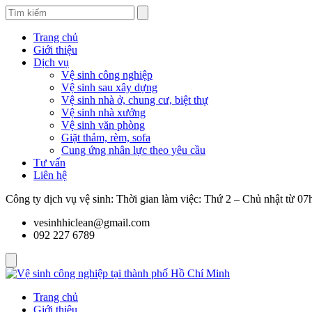
Trang chủ
Giới thiệu
Dịch vụ
Vệ sinh công nghiệp
Vệ sinh sau xây dựng
Vệ sinh nhà ở, chung cư, biệt thự
Vệ sinh nhà xưởng
Vệ sinh văn phòng
Giặt thảm, rèm, sofa
Cung ứng nhân lực theo yêu cầu
Tư vấn
Liên hệ
Công ty dịch vụ vệ sinh: Thời gian làm việc: Thứ 2 – Chủ nhật từ 0
vesinhhiclean@gmail.com
092 227 6789
Trang chủ
Giới thiệu