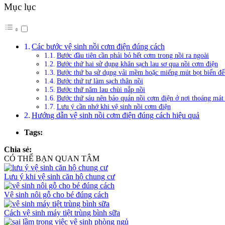
Mục lục
Các bước vệ sinh nồi cơm điện đúng cách
Bước đầu tiên cần phải bỏ hết cơm trong nồi ra ngoài
Bước thứ hai sử dụng khăn sạch lau sơ qua nồi cơm điện
Bước thứ ba sử dụng vải mềm hoặc miếng mút bọt biển để 
Bước thứ tư làm sạch thân nồi
Bước thứ năm lau chùi nắp nồi
Bước thứ sáu nên bảo quản nồi cơm điện ở nơi thoáng mát 
Lưu ý cần nhớ khi vệ sinh nồi cơm điện
Hướng dẫn vệ sinh nồi cơm điện đúng cách hiệu quả
Tags:
Chia sẻ:
CÓ THỂ BẠN QUAN TÂM
Lưu ý khi vệ sinh căn hộ chung cư
Vệ sinh nôi gỗ cho bé đúng cách
Cách vệ sinh máy tiệt trùng bình sữa