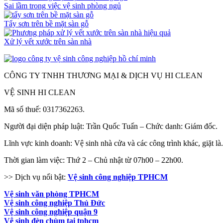
Sai lầm trong việc vệ sinh phòng ngủ
Tẩy sơn trên bề mặt sàn gỗ
Xử lý vết xước trên sàn nhà
CÔNG TY TNHH THƯƠNG MẠI & DỊCH VỤ HI CLEAN
VỆ SINH HI CLEAN
Mã số thuế: 0317362263.
Người đại diện pháp luật: Trần Quốc Tuấn – Chức danh: Giám đốc.
Lĩnh vực kinh doanh: Vệ sinh nhà cửa và các công trình khác, giặt là.
Thời gian làm việc: Thứ 2 – Chủ nhật từ 07h00 – 22h00.
>> Dịch vụ nổi bật:
Vệ sinh công nghiệp TPHCM
Vệ sinh văn phòng TPHCM
Vệ sinh công nghiệp Thủ Đức
Vệ sinh công nghiệp quận 9
Vệ sinh đèn chùm tại tphcm