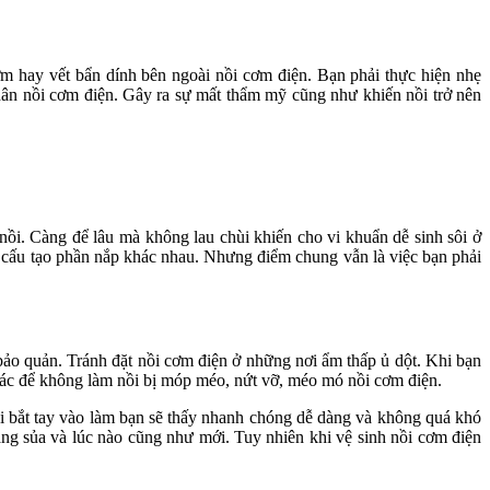
m hay vết bẩn dính bên ngoài nồi cơm điện. Bạn phải thực hiện nhẹ
thân nồi cơm điện. Gây ra sự mất thẩm mỹ cũng như khiến nồi trở nên
nồi. Càng để lâu mà không lau chùi khiến cho vi khuẩn dễ sinh sôi ở
i cấu tạo phần nắp khác nhau. Nhưng điểm chung vẫn là việc bạn phải
bảo quản. Tránh đặt nồi cơm điện ở những nơi ẩm thấp ủ dột. Khi bạn
khác để không làm nồi bị móp méo, nứt vỡ, méo mó nồi cơm điện.
hi bắt tay vào làm bạn sẽ thấy nhanh chóng dễ dàng và không quá khó
ng sủa và lúc nào cũng như mới. Tuy nhiên khi vệ sinh nồi cơm điện