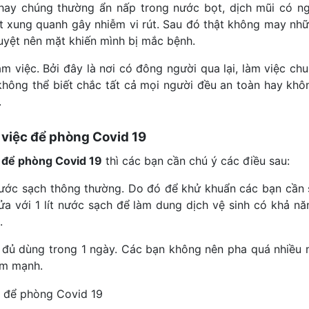
hay chúng thường ẩn nấp trong nước bọt, dịch mũi có ngư
ật xung quanh gây nhiễm vi rút. Sau đó thật không may n
quyệt nên mặt khiến mình bị mắc bệnh.
m việc. Bởi đây là nơi có đông người qua lại, làm việc c
 không thể biết chắc tất cả mọi người đều an toàn hay kh
.
m việc để phòng Covid 19
c để phòng Covid 19
thì các bạn cần chú ý các điều sau:
 nước sạch thông thường. Do đó để khử khuẩn các bạn cần
rửa với 1 lít nước sạch để làm dung dịch vệ sinh có khả n
.
đủ dùng trong 1 ngày. Các bạn không nên pha quá nhiều mộ
ảm mạnh.