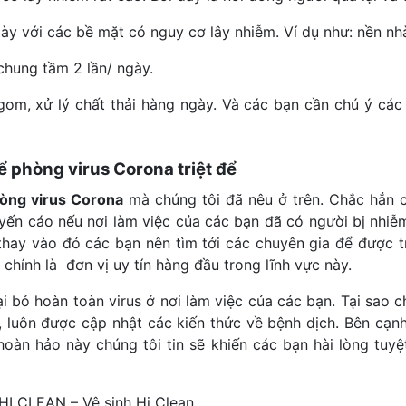
gày với các bề mặt có nguy cơ lây nhiễm. Ví dụ như: nền nh
chung tầm 2 lần/ ngày.
om, xử lý chất thải hàng ngày. Và các bạn cần chú ý các 
ể phòng virus Corona triệt để
hòng virus Corona
mà chúng tôi đã nêu ở trên. Chắc hẳn c
uyến cáo nếu nơi làm việc của các bạn đã có người bị nhiễ
thay vào đó các bạn nên tìm tới các chuyên gia để được tr
chính là đơn vị uy tín hàng đầu trong lĩnh vực này.
ại bỏ hoàn toàn virus ở nơi làm việc của các bạn. Tại sao ch
luôn được cập nhật các kiến thức về bệnh dịch. Bên cạnh
oàn hảo này chúng tôi tin sẽ khiến các bạn hài lòng tuyệt đ
CLEAN – Vệ sinh Hi Clean