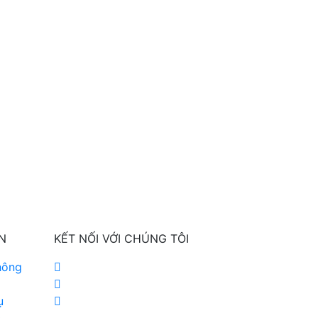
N
KẾT NỐI VỚI CHÚNG TÔI
hông
ụ