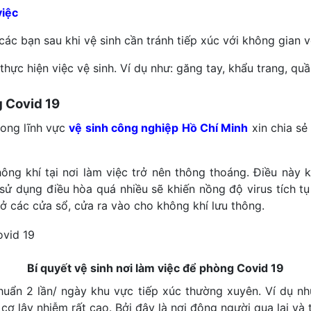
việc
các bạn sau khi vệ sinh cần tránh tiếp xúc với không gian vệ
thực hiện việc vệ sinh. Ví dụ như: găng tay, khẩu trang, q
g Covid 19
rong lĩnh vực
vệ sinh công nghiệp Hồ Chí Minh
xin chia s
hông khí tại nơi làm việc trở nên thông thoáng. Điều này
ử dụng điều hòa quá nhiều sẽ khiến nồng độ virus tích tụ
ở các cửa sổ, cửa ra vào cho không khí lưu thông.
Bí quyết vệ sinh nơi làm việc để phòng Covid 19
huẩn 2 lần/ ngày khu vực tiếp xúc thường xuyên. Ví dụ nh
ơ lây nhiễm rất cao. Bởi đây là nơi đông người qua lại và