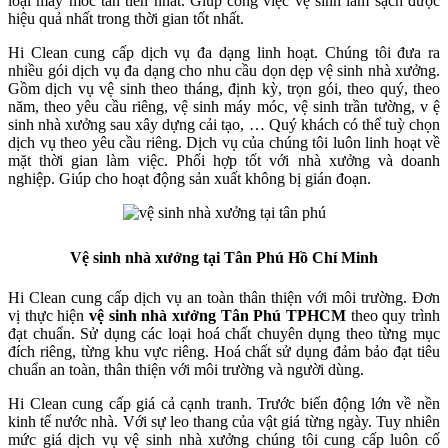
loại máy móc tân tiến nhất. Giúp công việc vệ sinh làm sạch được
hiệu quả nhất trong thời gian tốt nhất.
Hi Clean cung cấp dịch vụ đa dạng linh hoạt. Chúng tôi đưa ra
nhiều gói dịch vụ đa dạng cho nhu cầu dọn dẹp vệ sinh nhà xưởng.
Gồm dịch vụ vệ sinh theo tháng, định kỳ, trọn gói, theo quý, theo
năm, theo yêu cầu riêng, vệ sinh máy móc, vệ sinh trần tường, v ệ
sinh nhà xưởng sau xây dựng cải tạo, … Quý khách có thể tuỳ chọn
dịch vụ theo yêu cầu riêng. Dịch vụ của chúng tôi luôn linh hoạt về
mặt thời gian làm việc. Phối hợp tốt với nhà xưởng và doanh
nghiệp. Giúp cho hoạt động sản xuất không bị gián đoạn.
Vệ sinh nhà xưởng tại Tân Phú Hồ Chí Minh
Hi Clean cung cấp dịch vụ an toàn thân thiện với môi trường. Đơn
vị thực hiện
vệ sinh nhà xưởng Tân Phú TPHCM
theo quy trình
đạt chuẩn. Sử dụng các loại hoá chất chuyên dụng theo từng mục
đích riêng, từng khu vực riêng. Hoá chất sử dụng đảm bảo đạt tiêu
chuẩn an toàn, thân thiện với môi trường và người dùng.
Hi Clean cung cấp giá cả cạnh tranh. Trước biến động lớn về nền
kinh tế nước nhà. Với sự leo thang của vật giá từng ngày. Tuy nhiên
mức giá dịch vụ vệ sinh nhà xưởng chúng tôi cung cấp luôn cố