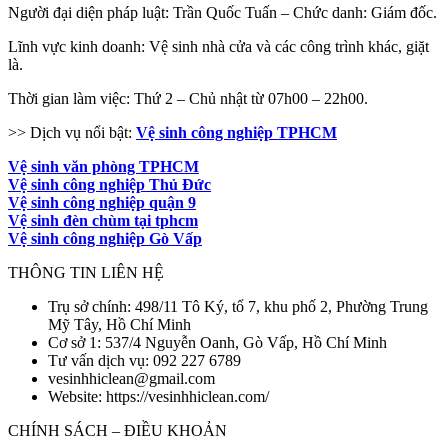
Người đại diện pháp luật: Trần Quốc Tuấn – Chức danh: Giám đốc.
Lĩnh vực kinh doanh: Vệ sinh nhà cửa và các công trình khác, giặt
là.
Thời gian làm việc: Thứ 2 – Chủ nhật từ 07h00 – 22h00.
>> Dịch vụ nổi bật:
Vệ sinh công nghiệp TPHCM
Vệ sinh văn phòng TPHCM
Vệ sinh công nghiệp Thủ Đức
Vệ sinh công nghiệp quận 9
Vệ sinh đèn chùm tại tphcm
Vệ sinh công nghiệp Gò Vấp
THÔNG TIN LIÊN HỆ
Trụ sở chính: 498/11 Tô Ký, tổ 7, khu phố 2, Phường Trung
Mỹ Tây, Hồ Chí Minh
Cơ sở 1: 537/4 Nguyễn Oanh, Gò Vấp, Hồ Chí Minh
Tư vấn dịch vụ: 092 227 6789
vesinhhiclean@gmail.com
Website: https://vesinhhiclean.com/
CHÍNH SÁCH – ĐIỀU KHOẢN