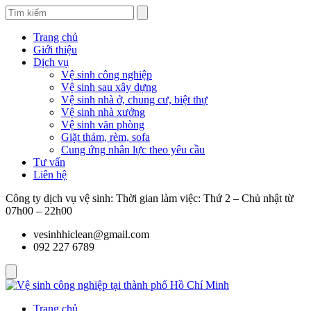
Trang chủ
Giới thiệu
Dịch vụ
Vệ sinh công nghiệp
Vệ sinh sau xây dựng
Vệ sinh nhà ở, chung cư, biệt thự
Vệ sinh nhà xưởng
Vệ sinh văn phòng
Giặt thảm, rèm, sofa
Cung ứng nhân lực theo yêu cầu
Tư vấn
Liên hệ
Công ty dịch vụ vệ sinh: Thời gian làm việc: Thứ 2 – Chủ nhật từ
07h00 – 22h00
vesinhhiclean@gmail.com
092 227 6789
Trang chủ