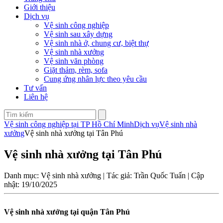
Giới thiệu
Dịch vụ
Vệ sinh công nghiệp
Vệ sinh sau xây dựng
Vệ sinh nhà ở, chung cư, biệt thự
Vệ sinh nhà xưởng
Vệ sinh văn phòng
Giặt thảm, rèm, sofa
Cung ứng nhân lực theo yêu cầu
Tư vấn
Liên hệ
Vệ sinh công nghiệp tại TP Hồ Chí Minh
Dịch vụ
Vệ sinh nhà
xưởng
Vệ sinh nhà xưởng tại Tân Phú
Vệ sinh nhà xưởng tại Tân Phú
Danh mục: Vệ sinh nhà xưởng | Tác giả: Trần Quốc Tuấn | Cập
nhật: 19/10/2025
Vệ sinh nhà xưởng tại quận Tân Phú