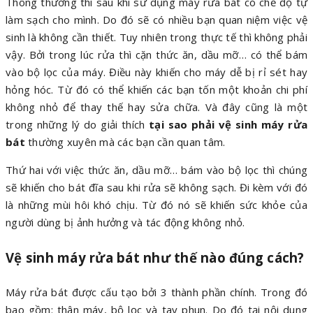
Thông thường thì sau khi sử dụng máy rửa bát có chế độ tự
làm sạch cho mình. Do đó sẽ có nhiều bạn quan niệm việc vệ
sinh là không cần thiết. Tuy nhiên trong thực tế thì không phải
vậy. Bởi trong lúc rửa thì cặn thức ăn, dầu mỡ… có thể bám
vào bộ lọc của máy. Điều này khiến cho máy dễ bị rỉ sét hay
hỏng hóc. Từ đó có thể khiến các bạn tốn một khoản chi phí
không nhỏ để thay thế hay sửa chữa. Và đây cũng là một
trong những lý do giải thích
tại sao phải vệ sinh máy rửa
bát
thường xuyên mà các bạn cần quan tâm.
Thứ hai với việc thức ăn, dầu mỡ… bám vào bộ lọc thì chúng
sẽ khiến cho bát đĩa sau khi rửa sẽ không sạch. Đi kèm với đó
là những mùi hôi khó chịu. Từ đó nó sẽ khiến sức khỏe của
người dùng bị ảnh hưởng và tác động không nhỏ.
Vệ sinh máy rửa bát như thế nào đúng cách?
Máy rửa bát được cấu tạo bởi 3 thành phần chính. Trong đó
bao gồm: thân máy, bộ lọc và tay phun. Do đó tại nội dung