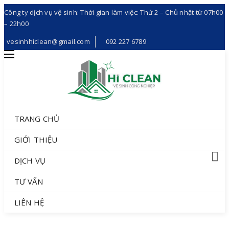
Công ty dịch vụ vệ sinh: Thời gian làm việc: Thứ 2 – Chủ nhật từ 07h00
– 22h00
vesinhhiclean@gmail.com
092 227 6789
TRANG CHỦ
GIỚI THIỆU
DỊCH VỤ
TƯ VẤN
LIÊN HỆ