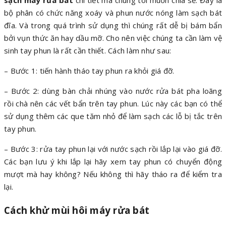
sạch máy rửa bát
chi tiết mà chúng tôi muốn chia sẻ. Đây là
bộ phân có chức năng xoáy và phun nước nóng làm sạch bát
đĩa. Và trong quá trình sử dụng thì chúng rất dễ bị bám bẩn
bởi vụn thức ăn hay dầu mỡ. Cho nên việc chúng ta cần làm vệ
sinh tay phun là rất cần thiết. Cách làm như sau:
– Bước 1: tiến hành tháo tay phun ra khỏi giá đỡ.
– Bước 2: dùng bàn chải nhúng vào nước rửa bát pha loãng
rồi chà nên các vết bẩn trên tay phun. Lúc này các bạn có thể
sử dụng thêm các que tăm nhỏ để làm sạch các lỗ bị tắc trên
tay phun.
– Bước 3: rửa tay phun lại với nước sạch rồi lắp lại vào giá đỡ.
Các bạn lưu ý khi lắp lại hãy xem tay phun có chuyển động
mượt mà hay không? Nếu không thì hãy tháo ra để kiểm tra
lại.
Cách khử mùi hôi máy rửa bát