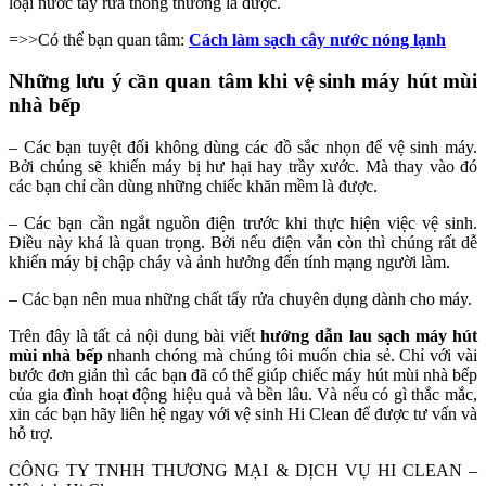
loại nước tẩy rửa thông thường là được.
=>>Có thể bạn quan tâm:
Cách làm sạch cây nước nóng lạnh
Những lưu ý cần quan tâm khi vệ sinh máy hút mùi
nhà bếp
– Các bạn tuyệt đối không dùng các đồ sắc nhọn để vệ sinh máy.
Bởi chúng sẽ khiến máy bị hư hại hay trầy xước. Mà thay vào đó
các bạn chỉ cần dùng những chiếc khăn mềm là được.
– Các bạn cần ngắt nguồn điện trước khi thực hiện việc vệ sinh.
Điều này khá là quan trọng. Bởi nếu điện vẫn còn thì chúng rất dễ
khiến máy bị chập cháy và ảnh hưởng đến tính mạng người làm.
– Các bạn nên mua những chất tẩy rửa chuyên dụng dành cho máy.
Trên đây là tất cả nội dung bài viết
hướng dẫn lau sạch máy hút
mùi nhà bếp
nhanh chóng mà chúng tôi muốn chia sẻ. Chỉ với vài
bước đơn giản thì các bạn đã có thể giúp chiếc máy hút mùi nhà bếp
của gia đình hoạt động hiệu quả và bền lâu. Và nếu có gì thắc mắc,
xin các bạn hãy liên hệ ngay với vệ sinh Hi Clean để được tư vấn và
hỗ trợ.
CÔNG TY TNHH THƯƠNG MẠI & DỊCH VỤ HI CLEAN –