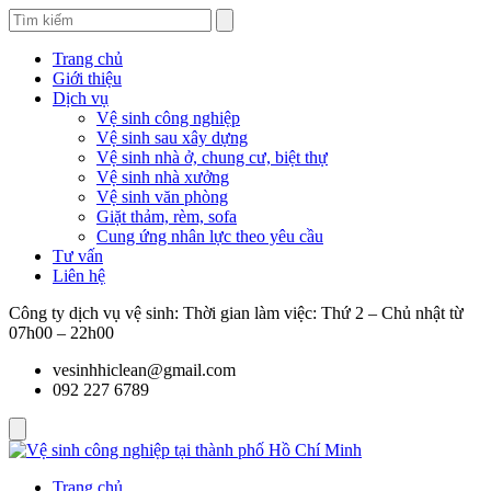
Trang chủ
Giới thiệu
Dịch vụ
Vệ sinh công nghiệp
Vệ sinh sau xây dựng
Vệ sinh nhà ở, chung cư, biệt thự
Vệ sinh nhà xưởng
Vệ sinh văn phòng
Giặt thảm, rèm, sofa
Cung ứng nhân lực theo yêu cầu
Tư vấn
Liên hệ
Công ty dịch vụ vệ sinh: Thời gian làm việc: Thứ 2 – Chủ nhật từ
07h00 – 22h00
vesinhhiclean@gmail.com
092 227 6789
Trang chủ