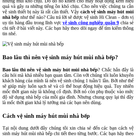
những mùi khó chịu. Do đó nó khiến cho máy hoạt động kém hiệu
quả và gây ra những tiếng ồn khó chịu. Cho nên việc chúng ta cần
vệ sinh thiết bị này là rất cần thiết. Vậy
cách vệ sinh máy hút mùi
nhà bếp
như thế nào? Câu trả lời sẽ được vệ sinh Hi Clean – đơn vị
uy tín hàng đầu trong lĩnh vực
vệ sinh công nghiệp quận 9
chia sẻ
chi tiết ở bài viết này. Các bạn hãy theo dõi ngay để tìm kiếm thông
tin nhé.
Bao lâu thì nên vệ sinh máy hút mùi nhà bếp?
Bao lâu thì nên vệ sinh máy hút mùi nhà bếp
? Chắc hẳn đây là
câu hỏi mà khá nhiều bạn quan tâm. Còn với chúng tôi luôn khuyên
khách hàng của mình là nên vệ sinh chúng 1 tuần/1 lần. Bởi như thế
sẽ giúp máy luôn sạch sẽ và có thể hoạt động hiệu quả. Tuy nhiên
mốc thời gian này là không cố định. Bởi nó còn phụ thuộc vào mức
độ sử dụng nhà bếp của mỗi gia đình. Nhưng chung quy lại thì đây
là mốc thời gian khá lý tưởng mà các bạn nên dùng.
Cách vệ sinh máy hút mùi nhà bếp
Tại nội dung dưới đây chúng tôi xin chia sẻ đến các bạn cách vệ
sinh máy hút mùi nhà bếp chi tiết theo từng bước. Các bạn hãy theo