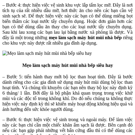
– Bước 4: thực hiện việc vệ sinh khu vực lắp tấm lọc mỡ. Đây là nơi
tích tụ của rất nhiều dầu mỡ, hơi thức ăn cho nên các bạn cần vệ
sinh sạch sẽ. Để thực hiện việc này các bạn có thể dùng miếng bọt
biển thấm các loại nước tẩy chuyên dụng. Hoặc đơn giản hơn các
bạn có thể dùng dầu ăn thay cho các loại nước tẩy chuyên dụng.
Sau khi lau xong các bạn lau lại bằng nước xà phòng là được. Và
đây là một trong những
mẹo làm sạch máy hút mùi nhà bếp
riêng
cho khu vực này được rất nhiều gia đình áp dụng.
Mẹo làm sạch máy hút mùi nhà bếp siêu hay
– Bước 5: tiến hành thay mới bộ lọc than hoạt tính. Đây là bước
dành riêng cho các gia đình sử dụng máy hút mùi dùng bộ lọc than
hoạt tính. Và chúng tôi khuyên các bạn nên thay bộ lọc này định kỳ
6 tháng/ 1 lần. Bởi đây là bộ phận khá quan trọng trong việc khử
mùi và các độc tố trong không khí. Do đó nếu chúng ta không thực
hiện việc này định kỳ thì sẽ khiến máy hoạt động không hiệu quả và
ảnh hưởng đến sức khỏe người dùng.
– Bước 6: thực hiện việc vệ sinh trong và ngoài máy. Để làm việc
này các bạn chỉ cần một chiếc khăn ẩm sạch là được. Bên cạnh đó
nếu các bạn gặp phải những vết bẩn cứng đầu thì có thể dùng các