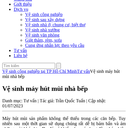
Giới thiệu
Dịch vụ
Vệ sinh công nghiệp
Vệ sinh sau xây dựng
Vệ sinh nhà ở, chung cư, biệt thự
Vệ sinh nhà xưởng
Vệ sinh văn phòng
Giặt thảm, rèm, sofa
Cung ứng nhân lực theo yêu cầu
Tư vấn
Liên hệ
Vệ sinh công nghiệp tại TP Hồ Chí Minh
Tư vấn
Vệ sinh máy hút
mùi nhà bếp
Vệ sinh máy hút mùi nhà bếp
Danh mục: Tư vấn | Tác giả: Trần Quốc Tuấn | Cập nhật:
01/07/2023
Máy hút mùi sản phẩm không thể thiếu trong các căn bếp. Tuy
nhiên sau một thời gian sử dụng chúng rất dễ bị bám bẩn và ám