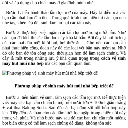
dõi và áp dụng cho chiếc máy ở gia đình mình nhé:
– Bước 1: tiến hành tháo tầm lọc mỡ của máy. Đây là điều mà các
bạn cần phải làm đầu tiên. Trong quá trình thực hiện thì các bạn nên
nhẹ tay, khéo lép để tránh làm hư hại các tấm này.
– Bước 2: thực hiện việc ngâm các tấm lọc mỡ trong nước ấm. Như
các bạn đã biết thì các tấm lọc này khá là bẩn. Bởi đây là nơi tích tụ
của các loại dầu mỡ, khói bụi, hơi thức ăn… Cho nên các bạn cần
phải thực hiện công đoạn này để các loại vết bẩn này mềm ra. Nhờ
đó các bạn đỡ tốn công sức, thời gian hơn để làm sạch chúng. Và
đây là một trong những lưu ý khá quan trọng trong
cách vệ sinh
máy hút mùi nhà bếp
mà các bạn cần quan tâm.
Phương pháp vệ sinh máy hút mùi nhà bếp triệt để
– Bước 3: tiến hành vệ sinh, làm sạch các tấm lọc mỡ. Để thực hiện
viêc này các bạn cần chuẩn bị một nồi nước lớn + 100ml giấm trắng
+ vài thìa Baking Soda. Sau đó các bạn đun sôi nồi hỗn hợp này
lên. Tiếp đến các bạn cho các tấm lưới lọc ngập trong chiếc nồi này
trong vài phút. Và nhờ bước này sau đó các bạn chỉ cần một miếng
bọt biển cũng có thể làm sạch chúng dễ dàng, không tốn sức.