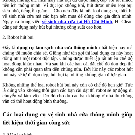
tiện ích thông minh. Ví dụ: lọc không khí, hút được nhiều loại bụi
siêu nhỏ, tiếng ồn giảm… Cho nên đây là một loại dụng cụ, thiết bị
vệ sinh nhà cửa mà các bạn nên mua để dùng cho gia đình mình.
Ngay cả trong việc
vệ sinh nhà cửa tại Hồ Chí Minh
, Hi Clean
cũng sử dụng máy hút bụi nhưng công suất cao hơn.
2. Robot hút bụi
Đây là
dụng cụ làm sạch nhà cửa thông minh
nhất hiện nay mà
chúng tôi muốn chia sẻ. Giống như tên gọi thì loại dụng cụ này hoạt
động như một robot độc lập. Chúng được thiết lập rất nhiều chế độ
hoạt động khác nhau. Và sau khi các bạn cài đặt chế độ dọn dẹp thì
không cần phải quan tâm đến chúng nữa. Bởi lúc này các robot hút
bụi này sẽ tự đi dọn dẹp, hút bụi tại những không gian được giao.
Không những thế loại robot hút bụi này còn có chế độ hẹn giờ. Tức
là đúng vào khoảng thời gian các bạn cài đặt thì robot sẽ tự động di
chuyển và làm việc. Do đó cho dù các bạn không ở nhà thì chúng
vẫn có thể hoạt động bình thường.
Các loại dụng cụ vệ sinh nhà cửa thông minh giúp
tiết kiệm thời gian công sức
3. Máy lau kính