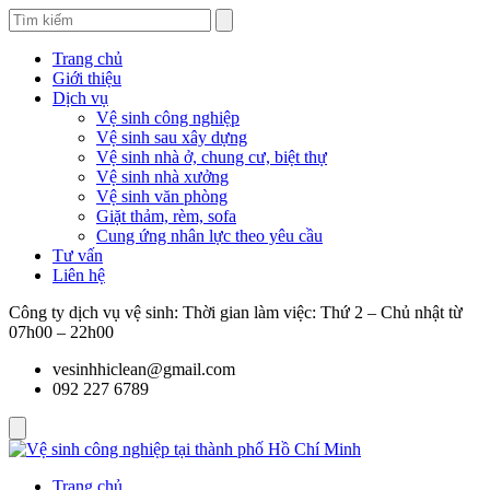
Trang chủ
Giới thiệu
Dịch vụ
Vệ sinh công nghiệp
Vệ sinh sau xây dựng
Vệ sinh nhà ở, chung cư, biệt thự
Vệ sinh nhà xưởng
Vệ sinh văn phòng
Giặt thảm, rèm, sofa
Cung ứng nhân lực theo yêu cầu
Tư vấn
Liên hệ
Công ty dịch vụ vệ sinh: Thời gian làm việc: Thứ 2 – Chủ nhật từ
07h00 – 22h00
vesinhhiclean@gmail.com
092 227 6789
Trang chủ