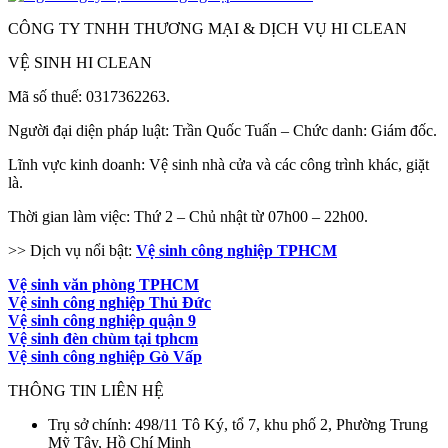
CÔNG TY TNHH THƯƠNG MẠI & DỊCH VỤ HI CLEAN
VỆ SINH HI CLEAN
Mã số thuế: 0317362263.
Người đại diện pháp luật: Trần Quốc Tuấn – Chức danh: Giám đốc.
Lĩnh vực kinh doanh: Vệ sinh nhà cửa và các công trình khác, giặt
là.
Thời gian làm việc: Thứ 2 – Chủ nhật từ 07h00 – 22h00.
>> Dịch vụ nổi bật:
Vệ sinh công nghiệp TPHCM
Vệ sinh văn phòng TPHCM
Vệ sinh công nghiệp Thủ Đức
Vệ sinh công nghiệp quận 9
Vệ sinh đèn chùm tại tphcm
Vệ sinh công nghiệp Gò Vấp
THÔNG TIN LIÊN HỆ
Trụ sở chính: 498/11 Tô Ký, tổ 7, khu phố 2, Phường Trung
Mỹ Tây, Hồ Chí Minh