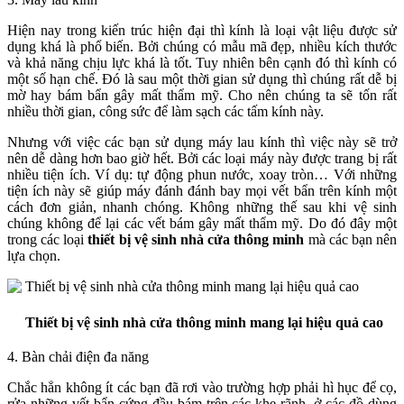
Hiện nay trong kiến trúc hiện đại thì kính là loại vật liệu được sử
dụng khá là phổ biến. Bởi chúng có mẫu mã đẹp, nhiều kích thước
và khả năng chịu lực khá là tốt. Tuy nhiên bên cạnh đó thì kính có
một số hạn chế. Đó là sau một thời gian sử dụng thì chúng rất dễ bị
mờ hay bám bẩn gây mất thẩm mỹ. Cho nên chúng ta sẽ tốn rất
nhiều thời gian, công sức để làm sạch các tấm kính này.
Nhưng với việc các bạn sử dụng máy lau kính thì việc này sẽ trở
nên dễ dàng hơn bao giờ hết. Bởi các loại máy này được trang bị rất
nhiều tiện ích. Ví dụ: tự động phun nước, xoay tròn… Với những
tiện ích này sẽ giúp máy đánh đánh bay mọi vết bẩn trên kính một
cách đơn giản, nhanh chóng. Không những thế sau khi vệ sinh
chúng không để lại các vết bám gây mất thẩm mỹ. Do đó đây một
trong các loại
thiết bị vệ sinh nhà cửa thông minh
mà các bạn nên
lựa chọn.
Thiết bị vệ sinh nhà cửa thông minh mang lại hiệu quả cao
4. Bàn chải điện đa năng
Chắc hẳn không ít các bạn đã rơi vào trường hợp phải hì hục để cọ,
rửa những vết bẩn cứng đầu bám trên các khe rãnh, ở các đồ dùng