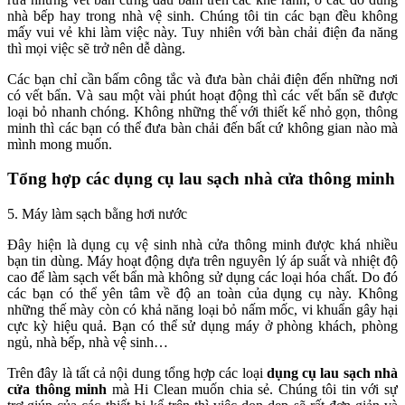
nhà bếp hay trong nhà vệ sinh. Chúng tôi tin các bạn đều không
mấy vui vẻ khi làm việc này. Tuy nhiên với bàn chải điện đa năng
thì mọi việc sẽ trở nên dễ dàng.
Các bạn chỉ cần bấm công tắc và đưa bàn chải điện đến những nơi
có vết bẩn. Và sau một vài phút hoạt động thì các vết bẩn sẽ được
loại bỏ nhanh chóng. Không những thế với thiết kế nhỏ gọn, thông
minh thì các bạn có thể đưa bàn chải đến bất cứ không gian nào mà
mình mong muốn.
Tổng hợp các dụng cụ lau sạch nhà cửa thông minh
5. Máy làm sạch bằng hơi nước
Đây hiện là dụng cụ vệ sinh nhà cửa thông minh được khá nhiều
bạn tin dùng. Máy hoạt động dựa trên nguyên lý áp suất và nhiệt độ
cao để làm sạch vết bẩn mà không sử dụng các loại hóa chất. Do đó
các bạn có thể yên tâm về độ an toàn của dụng cụ này. Không
những thế mày còn có khả năng loại bỏ nấm mốc, vi khuẩn gây hại
cực kỳ hiệu quả. Bạn có thể sử dụng máy ở phòng khách, phòng
ngủ, nhà bếp, nhà vệ sinh…
Trên đây là tất cả nội dung tổng hợp các loại
dụng cụ lau sạch nhà
cửa thông minh
mà Hi Clean muốn chia sẻ. Chúng tôi tin với sự