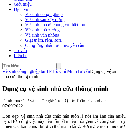
Giới thiệu
Dịch vụ
Vệ sinh công nghiệp
Vệ sinh sau xây dựng
Vệ sinh nhà ở, chung cư, biệt thự
Vệ sinh nhà xưởng
Vệ sinh văn phòng
Giặt thảm, rèm, sofa
Cung ứng nhân lực theo yêu cầu
Tư vấn
Liên hệ
Vệ sinh công nghiệp tại TP Hồ Chí Minh
Tư vấn
Dụng cụ vệ sinh
nhà cửa thông minh
Dụng cụ vệ sinh nhà cửa thông minh
Danh mục: Tư vấn | Tác giả: Trần Quốc Tuấn | Cập nhật:
07/09/2022
Dọn dẹp, vệ sinh nhà cửa chắc hẳn luôn là nỗi ám ảnh của nhiều
bạn. Bởi công việc này tiêu tốn rất nhiều thời gian và công sức. Tuy
nhiên các bạn cùng đừng vì thế mà lo lắng. Bởi ngay nội dung dưới