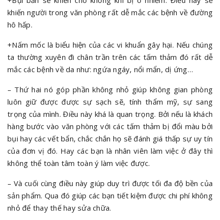
+Bụi bẩn sẽ khiến cho không khí bị ô nhiễm. Điều này sẽ
khiến người trong văn phòng rất dễ mắc các bệnh về đường
hô hấp.
+Nấm mốc là biểu hiện của các vi khuẩn gây hại. Nếu chúng
ta thường xuyên đi chân trần trên các tấm thảm đó rất dễ
mắc các bệnh về da như: ngứa ngáy, nổi mẩn, dị ứng…
– Thứ hai nó góp phần không nhỏ giúp không gian phòng
luôn giữ được được sự sạch sẽ, tính thẩm mỹ, sự sang
trọng của mình. Điều này khá là quan trọng. Bởi nếu là khách
hàng bước vào văn phòng với các tấm thảm bị đổi màu bởi
bụi hay các vết bẩn, chắc chắn họ sẽ đánh giá thấp sự uy tín
của đơn vị đó. Hay các bạn là nhân viên làm việc ở đây thì
không thể toàn tâm toàn ý làm việc được.
– Và cuối cùng điều này giúp duy trì được tối đa độ bền của
sản phẩm. Qua đó giúp các bạn tiết kiệm được chi phí không
nhỏ để thay thế hay sửa chữa.