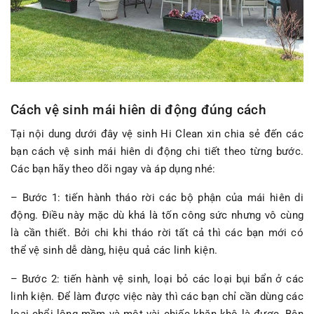
Cách vệ sinh mái hiên di động đúng cách
Tại nội dung dưới đây vệ sinh Hi Clean xin chia sẻ đến các
bạn cách vệ sinh mái hiên di động chi tiết theo từng bước.
Các bạn hãy theo dõi ngay và áp dụng nhé:
– Bước 1: tiến hành tháo rời các bộ phận của mái hiên di
động. Điều này mặc dù khá là tốn công sức nhưng vô cùng
là cần thiết. Bởi chi khi tháo rời tất cả thì các bạn mới có
thể vệ sinh dễ dàng, hiệu quả các linh kiện.
– Bước 2: tiến hành vệ sinh, loại bỏ các loại bụi bẩn ở các
linh kiện. Để làm được việc này thì các bạn chỉ cần dùng các
loại chổi lông mềm và một vài chiếc khăn khô là được. Bên