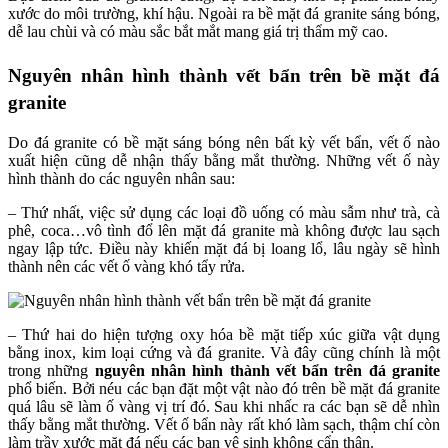
xước do môi trường, khí hậu. Ngoài ra bề mặt đá granite sáng bóng,
dễ lau chùi và có màu sắc bắt mắt mang giá trị thẩm mỹ cao.
Nguyên nhân hình thành vết bẩn trên bề mặt đá
granite
Do đá granite có bề mặt sáng bóng nên bất kỳ vết bẩn, vết ố nào
xuất hiện cũng dễ nhận thấy bằng mắt thường. Những vết ố này
hình thành do các nguyên nhân sau:
– Thứ nhất, việc sử dụng các loại đồ uống có màu sẫm như trà, cà
phê, coca…vô tình đổ lên mặt đá granite mà không được lau sạch
ngay lập tức. Điều này khiến mặt đá bị loang lổ, lâu ngày sẽ hình
thành nên các vết ố vàng khó tẩy rửa.
– Thứ hai do hiện tượng oxy hóa bề mặt tiếp xúc giữa vật dụng
bằng inox, kim loại cứng và đá granite. Và đây cũng chính là một
trong những
nguyên nhân hình thành vết bẩn trên đá granite
phổ biến. Bởi néu các bạn đặt một vật nào đó trên bề mặt đá granite
quá lâu sẽ làm ố vàng vị trí đó. Sau khi nhấc ra các bạn sẽ dễ nhìn
thấy bằng mắt thường. Vết ố bẩn này rất khó làm sạch, thậm chí còn
làm trầy xước mặt đá nếu các bạn vệ sinh không cẩn thận.