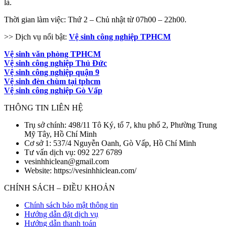
là.
Thời gian làm việc: Thứ 2 – Chủ nhật từ 07h00 – 22h00.
>> Dịch vụ nổi bật:
Vệ sinh công nghiệp TPHCM
Vệ sinh văn phòng TPHCM
Vệ sinh công nghiệp Thủ Đức
Vệ sinh công nghiệp quận 9
Vệ sinh đèn chùm tại tphcm
Vệ sinh công nghiệp Gò Vấp
THÔNG TIN LIÊN HỆ
Trụ sở chính: 498/11 Tô Ký, tổ 7, khu phố 2, Phường Trung
Mỹ Tây, Hồ Chí Minh
Cơ sở 1: 537/4 Nguyễn Oanh, Gò Vấp, Hồ Chí Minh
Tư vấn dịch vụ: 092 227 6789
vesinhhiclean@gmail.com
Website: https://vesinhhiclean.com/
CHÍNH SÁCH – ĐIỀU KHOẢN
Chính sách bảo mật thông tin
Hướng dẫn đặt dịch vụ
Hướng dẫn thanh toán