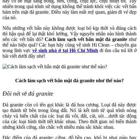
này có bề mặt sáng bóng, bền, cứng, chịu lực, chịu nhiệt tốt. Tuy
nhiên trong quá trình sử dụng không thể tránh khỏi việc các vết bẩn
bám trên mặt đá granite. Điều này làm mất mỹ quan, giảm đi vẻ đẹp
của nó.
Nếu những vết bẩn này không được loại bỏ kịp thời và đúng cách
thì hậu quả để lại thật khó lường. Vậy nguyên nhân nào hình thành
nên các vết bẩn đó?
Cách làm sạch vết bẩn mặt đá granite
như
thế nào hiệu quả? Các bạn hãy cùng vệ sinh Hi Clean – chuyên gia
trong lĩnh vực
vệ sinh nhà ở tại Hồ Chí Minh
đi tìm câu trả lời ở
bài viết dưới đây nhé!
Cách làm sạch vết bẩn mặt đá granite như thế nào?
Đôi nét về đá granite
Đá granite còn có tên gọi khác là đá hoa cương. Loại đá này được
tạo thành từ bên trong lòng đất. Nó là kết tinh từ quá trình nóng
chảy và biến chất của các loại đá vôi, đất, cát, sỏi…dưới tác động
của các loại hình thời tiết khác nhau. Theo thời gian nó biến thành
những khối cứng, rắn chắc với nhiều màu sắc khác nhau.
Đặc điểm của đá granite: cứng, độ bền cao, khó bị phai màu hay