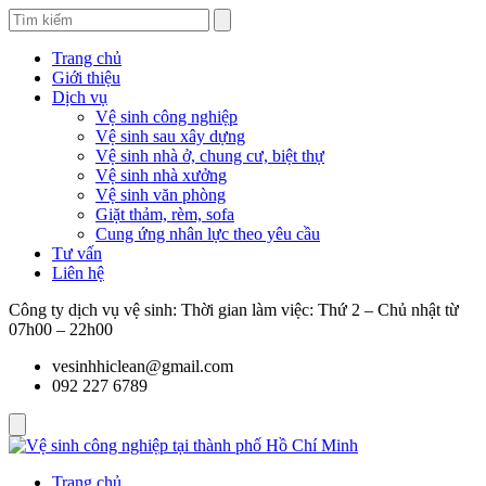
Trang chủ
Giới thiệu
Dịch vụ
Vệ sinh công nghiệp
Vệ sinh sau xây dựng
Vệ sinh nhà ở, chung cư, biệt thự
Vệ sinh nhà xưởng
Vệ sinh văn phòng
Giặt thảm, rèm, sofa
Cung ứng nhân lực theo yêu cầu
Tư vấn
Liên hệ
Công ty dịch vụ vệ sinh: Thời gian làm việc: Thứ 2 – Chủ nhật từ
07h00 – 22h00
vesinhhiclean@gmail.com
092 227 6789
Trang chủ