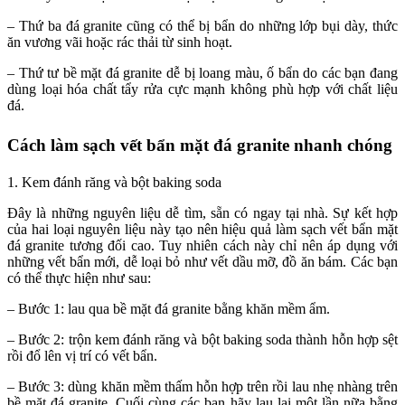
– Thứ ba đá granite cũng có thể bị bẩn do những lớp bụi dày, thức
ăn vương vãi hoặc rác thải từ sinh hoạt.
– Thứ tư bề mặt đá granite dễ bị loang màu, ố bẩn do các bạn đang
dùng loại hóa chất tẩy rửa cực mạnh không phù hợp với chất liệu
đá.
Cách làm sạch vết bẩn mặt đá granite nhanh chóng
1. Kem đánh răng và bột baking soda
Đây là những nguyên liệu dễ tìm, sẵn có ngay tại nhà. Sự kết hợp
của hai loại nguyên liệu này tạo nên hiệu quả làm sạch vết bẩn mặt
đá granite tương đối cao. Tuy nhiên cách này chỉ nên áp dụng với
những vết bẩn mới, dễ loại bỏ như vết dầu mỡ, đồ ăn bám. Các bạn
có thể thực hiện như sau:
– Bước 1: lau qua bề mặt đá granite bằng khăn mềm ẩm.
– Bước 2: trộn kem đánh răng và bột baking soda thành hỗn hợp sệt
rồi đổ lên vị trí có vết bẩn.
– Bước 3: dùng khăn mềm thấm hỗn hợp trên rồi lau nhẹ nhàng trên
bề mặt đá granite. Cuối cùng các bạn hãy lau lại một lần nữa bằng