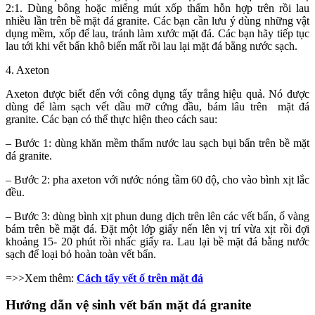
2:1. Dùng bông hoặc miếng mút xốp thấm hỗn hợp trên rồi lau
nhiều lần trên bề mặt đá granite. Các bạn cần lưu ý dùng những vật
dụng mềm, xốp để lau, tránh làm xước mặt đá. Các bạn hãy tiếp tục
lau tới khi vết bẩn khô biến mất rồi lau lại mặt đá bằng nước sạch.
4. Axeton
Axeton được biết đến với công dụng tẩy trắng hiệu quả. Nó được
dùng để làm sạch vết dầu mỡ cứng đầu, bám lâu trên mặt đá
granite. Các bạn có thể thực hiện theo cách sau:
– Bước 1: dùng khăn mềm thấm nước lau sạch bụi bẩn trên bề mặt
đá granite.
– Bước 2: pha axeton với nước nóng tầm 60 độ, cho vào bình xịt lắc
đều.
– Bước 3: dùng bình xịt phun dung dịch trên lên các vết bẩn, ố vàng
bám trên bề mặt đá. Đặt một lớp giấy nến lên vị trí vừa xịt rồi đợi
khoảng 15- 20 phút rồi nhấc giấy ra. Lau lại bề mặt đá bằng nước
sạch để loại bỏ hoàn toàn vết bẩn.
=>>Xem thêm:
Cách tẩy vết ố trên mặt đá
Hướng dẫn vệ sinh vết bẩn mặt đá granite