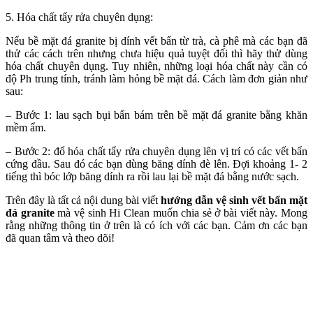
5. Hóa chất tẩy rửa chuyên dụng:
Nếu bề mặt đá granite bị dính vết bẩn từ trà, cà phê mà các bạn đã
thử các cách trên nhưng chưa hiệu quả tuyệt đối thì hãy thử dùng
hóa chất chuyên dụng. Tuy nhiên, những loại hóa chất này cần có
độ Ph trung tính, tránh làm hỏng bề mặt đá. Cách làm đơn giản như
sau:
– Bước 1: lau sạch bụi bẩn bám trên bề mặt đá granite bằng khăn
mềm ẩm.
– Bước 2: đổ hóa chất tẩy rửa chuyên dụng lên vị trí có các vết bẩn
cứng đầu. Sau đó các bạn dùng băng dính đè lên. Đợi khoảng 1- 2
tiếng thì bóc lớp băng dính ra rồi lau lại bề mặt đá bằng nước sạch.
Trên đây là tất cả nội dung bài viết
hướng dẫn vệ sinh vết bẩn mặt
đá granite
mà vệ sinh Hi Clean muốn chia sẻ ở bài viết này. Mong
rằng những thông tin ở trên là có ích với các bạn. Cảm ơn các bạn
đã quan tâm và theo dõi!