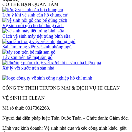
CÓ THỂ BẠN QUAN TÂM
Lưu ý khi vệ sinh căn hộ chung cư
Vệ sinh nôi gỗ cho bé đúng cách
Cách vệ sinh máy tiệt trùng bình sữa
Sai lầm trong việc vệ sinh phòng ngủ
Tẩy sơn trên bề mặt sàn gỗ
Xử lý vết xước trên sàn nhà
CÔNG TY TNHH THƯƠNG MẠI & DỊCH VỤ HI CLEAN
VỆ SINH HI CLEAN
Mã số thuế: 0317362263.
Người đại diện pháp luật: Trần Quốc Tuấn – Chức danh: Giám đốc.
Lĩnh vực kinh doanh: Vệ sinh nhà cửa và các công trình khác, giặt