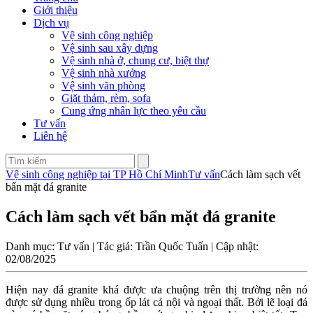
Giới thiệu
Dịch vụ
Vệ sinh công nghiệp
Vệ sinh sau xây dựng
Vệ sinh nhà ở, chung cư, biệt thự
Vệ sinh nhà xưởng
Vệ sinh văn phòng
Giặt thảm, rèm, sofa
Cung ứng nhân lực theo yêu cầu
Tư vấn
Liên hệ
Vệ sinh công nghiệp tại TP Hồ Chí Minh
Tư vấn
Cách làm sạch vết
bẩn mặt đá granite
Cách làm sạch vết bẩn mặt đá granite
Danh mục: Tư vấn | Tác giả: Trần Quốc Tuấn | Cập nhật:
02/08/2025
Hiện nay đá granite khá được ưa chuộng trên thị trường nên nó
được sử dụng nhiều trong ốp lát cả nội và ngoại thất. Bởi lẽ loại đá