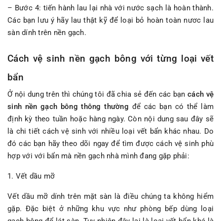
– Bước 4: tiến hành lau lại nhà với nước sạch là hoàn thành.
Các bạn lưu ý hãy lau thật kỹ để loại bỏ hoàn toàn nươc lau
sàn dính trên nền gạch.
Cách vệ sinh nền gạch bông với từng loại vết
bẩn
Ở nội dung trên thì chúng tôi đã chia sẻ đến các bạn
cách vệ
sinh nền gạch bông thông thường
để các bạn có thể làm
định kỳ theo tuần hoặc hàng ngày. Còn nội dung sau đây sẽ
là chi tiết cách vệ sinh với nhiều loại vết bẩn khác nhau. Do
đó các bạn hãy theo dõi ngay để tìm được cách vệ sinh phù
hợp với với bẩn mà nền gạch nhà mình đang gặp phải:
1. Vết dầu mỡ
Vết dầu mỡ dính trên mặt sàn là điều chúng ta không hiểm
gặp. Đặc biệt ở những khu vực như phòng bếp dùng loại
gạch bông để lát sàn. Tuy nhiên đây lại là loại vết bẩn khá là