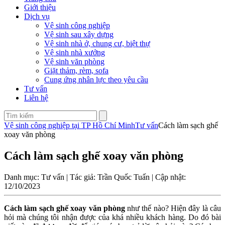
Giới thiệu
Dịch vụ
Vệ sinh công nghiệp
Vệ sinh sau xây dựng
Vệ sinh nhà ở, chung cư, biệt thự
Vệ sinh nhà xưởng
Vệ sinh văn phòng
Giặt thảm, rèm, sofa
Cung ứng nhân lực theo yêu cầu
Tư vấn
Liên hệ
Vệ sinh công nghiệp tại TP Hồ Chí Minh
Tư vấn
Cách làm sạch ghế
xoay văn phòng
Cách làm sạch ghế xoay văn phòng
Danh mục: Tư vấn | Tác giả: Trần Quốc Tuấn | Cập nhật:
12/10/2023
Cách làm sạch ghế xoay văn phòng
như thế nào? Hiện đây là câu
hỏi mà chúng tôi nhận được của khá nhiều khách hàng. Do đó bài