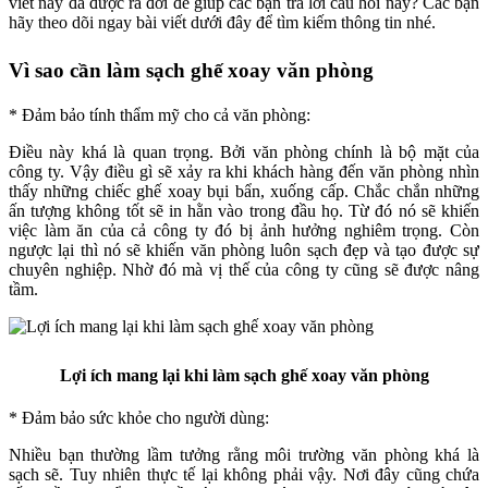
viết này đã được ra đời để giúp các bạn trả lời câu hỏi này? Các bạn
hãy theo dõi ngay bài viết dưới đây để tìm kiếm thông tin nhé.
Vì sao cần làm sạch ghế xoay văn phòng
* Đảm bảo tính thẩm mỹ cho cả văn phòng:
Điều này khá là quan trọng. Bởi văn phòng chính là bộ mặt của
công ty. Vậy điều gì sẽ xảy ra khi khách hàng đến văn phòng nhìn
thấy những chiếc ghế xoay bụi bẩn, xuống cấp. Chắc chắn những
ấn tượng không tốt sẽ in hằn vào trong đầu họ. Từ đó nó sẽ khiến
việc làm ăn của cả công ty đó bị ảnh hưởng nghiêm trọng. Còn
ngược lại thì nó sẽ khiến văn phòng luôn sạch đẹp và tạo được sự
chuyên nghiệp. Nhờ đó mà vị thế của công ty cũng sẽ được nâng
tầm.
Lợi ích mang lại khi làm sạch ghế xoay văn phòng
* Đảm bảo sức khỏe cho người dùng:
Nhiều bạn thường lầm tưởng rằng môi trường văn phòng khá là
sạch sẽ. Tuy nhiên thực tế lại không phải vậy. Nơi đây cũng chứa