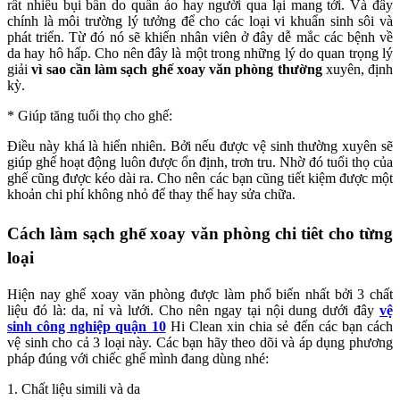
rất nhiều bụi bẩn do quần áo hay người qua lại mang tới. Và đây
chính là môi trường lý tưởng để cho các loại vi khuẩn sinh sôi và
phát triển. Từ đó nó sẽ khiến nhân viên ở đây dễ mắc các bệnh về
da hay hô hấp. Cho nên đây là một trong những lý do quan trọng lý
giải
vì sao cần làm sạch ghế xoay văn phòng thường
xuyên, định
kỳ.
* Giúp tăng tuổi thọ cho ghế:
Điều này khá là hiển nhiên. Bởi nếu được vệ sinh thường xuyên sẽ
giúp ghế hoạt động luôn được ổn định, trơn tru. Nhờ đó tuổi thọ của
ghế cũng được kéo dài ra. Cho nên các bạn cũng tiết kiệm được một
khoản chi phí không nhỏ để thay thế hay sửa chữa.
Cách làm sạch ghế xoay văn phòng chi tiêt cho từng
loại
Hiện nay ghế xoay văn phòng được làm phổ biến nhất bởi 3 chất
liệu đó là: da, nỉ và lưới. Cho nên ngay tại nội dung dưới đây
vệ
sinh công nghiệp quận 10
Hi Clean xin chia sẻ đến các bạn cách
vệ sinh cho cả 3 loại này. Các bạn hãy theo dõi và áp dụng phương
pháp đúng với chiếc ghế mình đang dùng nhé:
1. Chất liệu simili và da