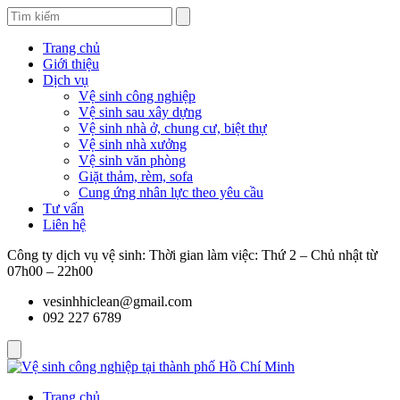
Trang chủ
Giới thiệu
Dịch vụ
Vệ sinh công nghiệp
Vệ sinh sau xây dựng
Vệ sinh nhà ở, chung cư, biệt thự
Vệ sinh nhà xưởng
Vệ sinh văn phòng
Giặt thảm, rèm, sofa
Cung ứng nhân lực theo yêu cầu
Tư vấn
Liên hệ
Công ty dịch vụ vệ sinh: Thời gian làm việc: Thứ 2 – Chủ nhật từ
07h00 – 22h00
vesinhhiclean@gmail.com
092 227 6789
Trang chủ