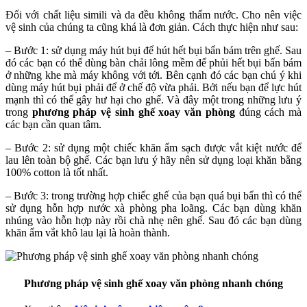
Đối với chất liệu simili và da đều không thấm nước. Cho nên việc
vệ sinh của chúng ta cũng khá là đơn giản. Cách thực hiện như sau:
– Bước 1: sử dụng máy hút bụi để hút hết bụi bẩn bám trên ghế. Sau
đó các bạn có thể dùng bàn chải lông mềm để phủi hết bụi bẩn bám
ở những khe mà máy không với tới. Bên cạnh đó các bạn chú ý khi
dùng máy hút bụi phải để ở chế độ vừa phải. Bởi nếu bạn để lực hút
mạnh thì có thể gây hư hại cho ghế. Và đây một trong những lưu ý
trong
phương pháp vệ sinh ghế xoay văn phòng
đúng cách mà
các bạn cần quan tâm.
– Bước 2: sử dụng một chiếc khăn ẩm sạch được vắt kiệt nước để
lau lên toàn bộ ghế. Các bạn lưu ý hãy nên sử dụng loại khăn bằng
100% cotton là tốt nhất.
– Bước 3: trong trường hợp chiếc ghế của bạn quá bụi bẩn thì có thể
sử dụng hỗn hợp nước xà phòng pha loãng. Các bạn dùng khăn
nhúng vào hỗn hợp này rồi chà nhẹ nên ghế. Sau đó các bạn dùng
khăn ẩm vắt khô lau lại là hoàn thành.
Phương pháp vệ sinh ghế xoay văn phòng nhanh chóng