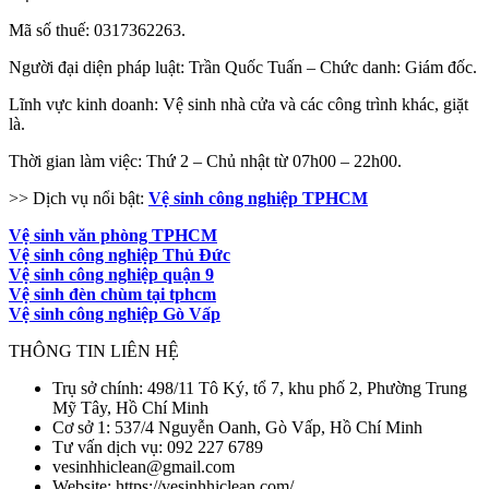
Mã số thuế: 0317362263.
Người đại diện pháp luật: Trần Quốc Tuấn – Chức danh: Giám đốc.
Lĩnh vực kinh doanh: Vệ sinh nhà cửa và các công trình khác, giặt
là.
Thời gian làm việc: Thứ 2 – Chủ nhật từ 07h00 – 22h00.
>> Dịch vụ nổi bật:
Vệ sinh công nghiệp TPHCM
Vệ sinh văn phòng TPHCM
Vệ sinh công nghiệp Thủ Đức
Vệ sinh công nghiệp quận 9
Vệ sinh đèn chùm tại tphcm
Vệ sinh công nghiệp Gò Vấp
THÔNG TIN LIÊN HỆ
Trụ sở chính: 498/11 Tô Ký, tổ 7, khu phố 2, Phường Trung
Mỹ Tây, Hồ Chí Minh
Cơ sở 1: 537/4 Nguyễn Oanh, Gò Vấp, Hồ Chí Minh
Tư vấn dịch vụ: 092 227 6789
vesinhhiclean@gmail.com
Website: https://vesinhhiclean.com/