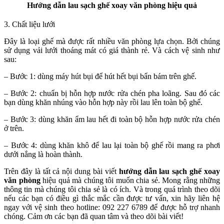
Hướng dẫn lau sạch ghế xoay văn phòng hiệu quả
3. Chất liệu lưới
Đây là loại ghế mà được rất nhiều văn phòng lựa chọn. Bởi chúng
sử dụng vải lưới thoáng mát có giá thành rẻ. Và cách vệ sinh như
sau:
– Bước 1: dùng máy hút bụi để hút hết bụi bẩn bám trên ghế.
– Bước 2: chuẩn bị hỗn hợp nước rửa chén pha loãng. Sau đó các
bạn dùng khăn nhúng vào hỗn hợp này rồi lau lên toàn bộ ghế.
– Bước 3: dùng khăn ẩm lau hết đi toàn bộ hỗn hợp nước rửa chén
ở trên.
– Bước 4: dùng khăn khô để lau lại toàn bộ ghế rồi mang ra phơi
dưới nắng là hoàn thành.
Trên đây là tất cả nội dung bài viết
hướng dẫn lau sạch ghế xoay
văn phòng
hiệu quả mà chúng tôi muốn chia sẻ. Mong rằng những
thông tin mà chúng tôi chia sẻ là có ích. Và trong quá trình theo dõi
nếu các bạn có điều gì thắc mắc cần được tư vấn, xin hãy liên hệ
ngay với vệ sinh theo hotline: 092 227 6789 để được hỗ trợ nhanh
chóng. Cảm ơn các bạn đã quan tâm và theo dõi bài viết!