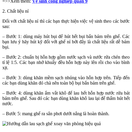
=>>Xem thêm:
Vệ sinh công nghiệp quận 9
2. Chất liệu nỉ
Đối với chất liệu nỉ thì các bạn thực hiện việc vệ sinh theo các bước
sau:
– Bước 1: dùng máy hút bụi để hút hết bụi bẩn bám trên ghế. Các
bạn lưu ý hãy hút kỹ đối với ghế nỉ bởi đây là chất liệu rất dễ bám
bụi.
– Bước 2: chuẩn bị hỗn hợp gồm nước sạch và nước rửa chén theo
tỉ lệ 1:5. Các bạn nhớ khuấy đều hỗn hợp này lên rồi cho vào bình
xịt.
– Bước 3: dùng khăn mềm sạch nhúng vào hỗn hợp trên. Tiếp đến
các bạn dùng khăn đó chà nên toàn bộ bụi bẩn bám trên ghế.
– Bước 4: dùng khăn ẩm vắt khô để lau hết hỗn hợp nước rửa bát
bám trên ghế. Sau đó các bạn dùng khăn khô lau lại để thấm hút hết
nước.
– Bước 5: mang ghế ra sân phơi dưới nắng là hoàn thành.