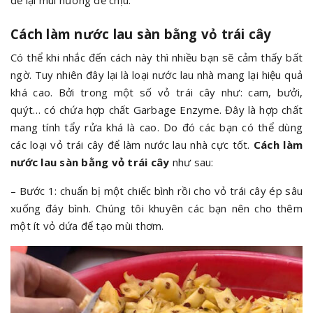
để lại mùi hương dễ chịu.
Cách làm nước lau sàn bằng vỏ trái cây
Có thể khi nhắc đến cách này thì nhiều bạn sẽ cảm thấy bất
ngờ. Tuy nhiên đây lại là loại nước lau nhà mang lại hiệu quả
khá cao. Bởi trong một số vỏ trái cây như: cam, bưởi,
quýt… có chứa hợp chất Garbage Enzyme. Đây là hợp chất
mang tính tẩy rửa khá là cao. Do đó các bạn có thể dùng
các loại vỏ trái cây để làm nước lau nhà cực tốt.
Cách làm
nước lau sàn bằng vỏ trái cây
như sau:
– Bước 1: chuẩn bị một chiếc bình rồi cho vỏ trái cây ép sâu
xuống đáy bình. Chúng tôi khuyên các bạn nên cho thêm
một ít vỏ dứa để tạo mùi thơm.