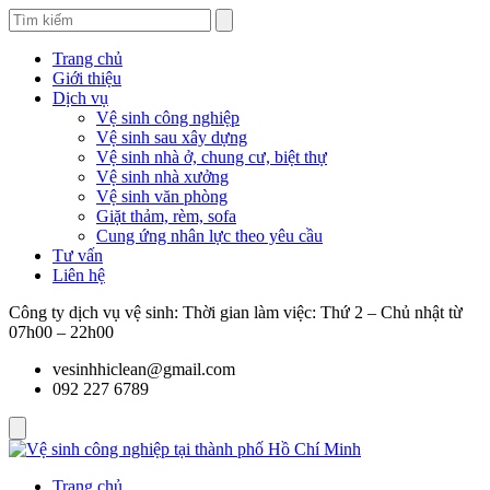
Trang chủ
Giới thiệu
Dịch vụ
Vệ sinh công nghiệp
Vệ sinh sau xây dựng
Vệ sinh nhà ở, chung cư, biệt thự
Vệ sinh nhà xưởng
Vệ sinh văn phòng
Giặt thảm, rèm, sofa
Cung ứng nhân lực theo yêu cầu
Tư vấn
Liên hệ
Công ty dịch vụ vệ sinh: Thời gian làm việc: Thứ 2 – Chủ nhật từ
07h00 – 22h00
vesinhhiclean@gmail.com
092 227 6789
Trang chủ