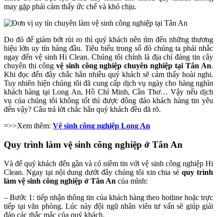
may gặp phải cảm thấy ức chế và khó chịu.
Do đó để giảm bớt rủi ro thì quý khách nên tìm đến những thương
hiệu lớn uy tín hàng đầu. Tiêu biểu trong số đó chúng ta phải nhắc
ngay đến vệ sinh Hi Clean. Chúng tôi chính là địa chỉ đáng tin cây
chuyên thi công
vệ sinh công nghiệp chuyên nghiệp tại Tân An
.
Khi đọc đến đây chắc hẳn nhiều quý khách sẽ cảm thấy hoài nghi.
Tuy nhiên hiện chúng tôi đã cung cấp dịch vụ ngày cho hàng nghìn
khách hàng tại Long An, Hồ Chí Minh, Cần Thơ… Vậy nếu dịch
vụ của chúng tôi không tốt thì được đông đảo khách hàng tin yêu
đến vậy? Câu trả lời chắc hẳn quý khách đều đã rõ.
=>>Xem thêm:
Vệ sinh công nghiệp Long An
Quy trình làm vệ sinh công nghiệp ở Tân An
Và để quý khách đến gần và có niềm tin với vệ sinh công nghiệp Hi
Clean. Ngay tại nội dung dưới đây chúng tôi xin chia sẻ
quy trình
làm
vệ sinh công nghiệp ở Tân An
của mình:
– Bước 1: tiếp nhận thông tin của khách hàng theo hotline hoặc trực
tiếp tại văn phòng. Lúc này đội ngũ nhân viên tư vấn sẽ giúp giải
đáp các thắc mắc của quý khách.