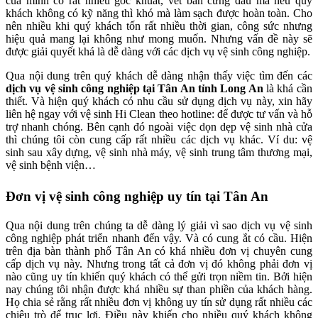
của mình có rất nhiều góc khuất, vết bẩn cứng đầu mà nếu quý
khách không có kỹ năng thì khó mà làm sạch được hoàn toàn. Cho
nên nhiều khi quý khách tốn rất nhiều thời gian, công sức nhưng
hiệu quả mang lại không như mong muốn. Nhưng vấn đề này sẽ
được giải quyết khá là dễ dàng với các dịch vụ vệ sinh công nghiệp.
Qua nội dung trên quý khách dễ dàng nhận thấy việc tìm đến các
dịch vụ
vệ sinh công nghiệp tại Tân An tỉnh Long An
là khá cần
thiết. Và hiện quý khách có nhu cầu sử dụng dịch vụ này, xin hãy
liên hệ ngay với vệ sinh Hi Clean theo hotline: để được tư vấn và hỗ
trợ nhanh chóng. Bên cạnh đó ngoài việc dọn dẹp vệ sinh nhà cửa
thì chúng tôi còn cung cấp rất nhiều các dịch vụ khác. Ví du: vệ
sinh sau xây dựng, vệ sinh nhà máy, vệ sinh trung tâm thương mại,
vệ sinh bệnh viện…
Đơn vị vệ sinh công nghiệp uy tín tại Tân An
Qua nội dung trên chúng ta dễ dàng lý giải vì sao dịch vụ vệ sinh
công nghiệp phát triển nhanh đến vậy. Và có cung ắt có cầu. Hiện
trên địa bàn thành phố Tân An có khá nhiều đơn vị chuyên cung
cấp dịch vụ này. Nhưng trong tất cả đơn vị đó không phải đơn vị
nào cũng uy tín khiến quý khách có thể gửi trọn niềm tin. Bởi hiện
nay chúng tôi nhận được khá nhiều sự than phiền của khách hàng.
Họ chia sẻ rằng rất nhiều đơn vị không uy tín sử dụng rất nhiều các
chiêu trò để trục lợi. Điều này khiến cho nhiều quý khách không