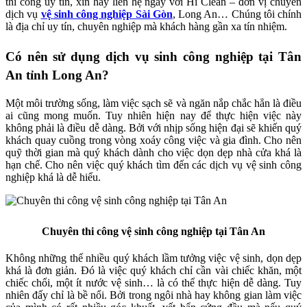
thi công uy tín, xin hãy liên hệ ngay với Hi Clean – đơn vị chuyên
dịch vụ
vệ sinh công nghiệp Sài Gòn
, Long An… Chúng tôi chính
là địa chỉ uy tín, chuyên nghiệp mà khách hàng gần xa tín nhiệm.
Có nên sử dụng dịch vụ sinh công nghiệp tại Tân
An tỉnh Long An?
Một môi trường sống, làm việc sạch sẽ và ngăn nắp chắc hẳn là điều
ai cũng mong muốn. Tuy nhiên hiện nay để thực hiện việc này
không phải là điều dễ dàng. Bởi với nhịp sống hiện đại sẽ khiến quý
khách quay cuồng trong vòng xoáy công việc và gia đình. Cho nên
quỹ thời gian mà quý khách dành cho việc dọn dẹp nhà cửa khá là
hạn chế. Cho nên việc quý khách tìm đến các dịch vụ vệ sinh công
nghiệp khá là dễ hiểu.
Chuyên thi công vệ sinh công nghiệp tại Tân An
Không những thế nhiều quý khách lầm tưởng việc vệ sinh, dọn dẹp
khá là đơn giản. Đó là việc quý khách chỉ cần vài chiếc khăn, một
chiếc chổi, một ít nước vệ sinh… là có thể thực hiện dễ dàng. Tuy
nhiên đấy chỉ là bề nổi. Bởi trong ngôi nhà hay không gian làm việc