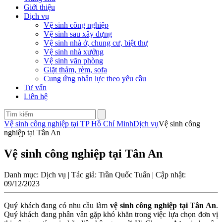
Giới thiệu
Dịch vụ
Vệ sinh công nghiệp
Vệ sinh sau xây dựng
Vệ sinh nhà ở, chung cư, biệt thự
Vệ sinh nhà xưởng
Vệ sinh văn phòng
Giặt thảm, rèm, sofa
Cung ứng nhân lực theo yêu cầu
Tư vấn
Liên hệ
Vệ sinh công nghiệp tại TP Hồ Chí Minh
Dịch vụ
Vệ sinh công
nghiệp tại Tân An
Vệ sinh công nghiệp tại Tân An
Danh mục: Dịch vụ | Tác giả: Trần Quốc Tuấn | Cập nhật:
09/12/2023
Quý khách đang có nhu cầu làm
vệ sinh công nghiệp tại Tân An
.
Quý khách đang phân vân gặp khó khăn trong việc lựa chọn đơn vị