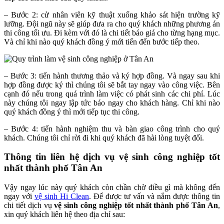
– Bước 2: cử nhân viên kỹ thuật xuống khảo sát hiện trường kỹ
lưỡng. Đội ngũ này sẽ giúp đưa ra cho quý khách những phương án
thi công tối ưu. Đi kèm với đó là chi tiết báo giá cho từng hạng mục.
Và chỉ khi nào quý khách đồng ý mới tiến đến bước tiếp theo.
– Bước 3: tiến hành thương thảo và ký hợp đồng. Và ngay sau khi
hợp đồng được ký thì chúng tôi sẽ bắt tay ngay vào công việc. Bên
cạnh đó nếu trong quá trình làm việc có phát sinh các chi phí. Lúc
này chúng tôi ngay lập tức báo ngay cho khách hàng. Chỉ khi nào
quý khách đồng ý thì mới tiếp tục thi công.
– Bước 4: tiến hành nghiệm thu và bàn giao công trình cho quý
khách. Chúng tôi chỉ rời đi khi quý khách đã hài lòng tuyệt đối.
Thông tin liên hệ dịch vụ vệ sinh công nghiệp tốt
nhất thành phố Tân An
Vậy ngay lúc này quý khách còn chần chờ điều gì mà không đến
ngay với
vệ sinh Hi Clean
. Để được tư vấn và nắm được thông tin
chi tiết dịch vụ
vệ sinh công nghiệp tốt nhất thành phố Tân An
,
xin quý khách liên hệ theo địa chỉ sau: