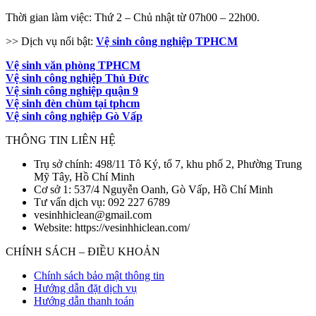
Thời gian làm việc: Thứ 2 – Chủ nhật từ 07h00 – 22h00.
>> Dịch vụ nổi bật:
Vệ sinh công nghiệp TPHCM
Vệ sinh văn phòng TPHCM
Vệ sinh công nghiệp Thủ Đức
Vệ sinh công nghiệp quận 9
Vệ sinh đèn chùm tại tphcm
Vệ sinh công nghiệp Gò Vấp
THÔNG TIN LIÊN HỆ
Trụ sở chính: 498/11 Tô Ký, tổ 7, khu phố 2, Phường Trung
Mỹ Tây, Hồ Chí Minh
Cơ sở 1: 537/4 Nguyễn Oanh, Gò Vấp, Hồ Chí Minh
Tư vấn dịch vụ: 092 227 6789
vesinhhiclean@gmail.com
Website: https://vesinhhiclean.com/
CHÍNH SÁCH – ĐIỀU KHOẢN
Chính sách bảo mật thông tin
Hướng dẫn đặt dịch vụ
Hướng dẫn thanh toán