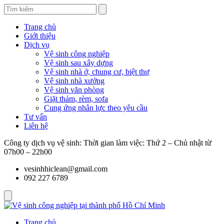
Trang chủ
Giới thiệu
Dịch vụ
Vệ sinh công nghiệp
Vệ sinh sau xây dựng
Vệ sinh nhà ở, chung cư, biệt thự
Vệ sinh nhà xưởng
Vệ sinh văn phòng
Giặt thảm, rèm, sofa
Cung ứng nhân lực theo yêu cầu
Tư vấn
Liên hệ
Công ty dịch vụ vệ sinh: Thời gian làm việc: Thứ 2 – Chủ nhật từ
07h00 – 22h00
vesinhhiclean@gmail.com
092 227 6789
Trang chủ