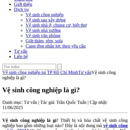
Giới thiệu
Dịch vụ
Vệ sinh công nghiệp
Vệ sinh sau xây dựng
Vệ sinh nhà ở, chung cư, biệt thự
Vệ sinh nhà xưởng
Vệ sinh văn phòng
Giặt thảm, rèm, sofa
Cung ứng nhân lực theo yêu cầu
Tư vấn
Liên hệ
Vệ sinh công nghiệp tại TP Hồ Chí Minh
Tư vấn
Vệ sinh công
nghiệp là gì?
Vệ sinh công nghiệp là gì?
Danh mục: Tư vấn | Tác giả: Trần Quốc Tuấn | Cập nhật:
11/06/2025
Vệ sinh công nghiệp là gì
? Thiết bị và hóa chất vệ sinh công
nghiệp bao gồm những loại nào? Đây là nội dung mà
vệ sinh công