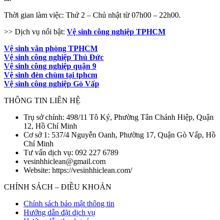
Thời gian làm việc: Thứ 2 – Chủ nhật từ 07h00 – 22h00.
>> Dịch vụ nổi bật:
Vệ sinh công nghiệp TPHCM
Vệ sinh văn phòng TPHCM
Vệ sinh công nghiệp Thủ Đức
Vệ sinh công nghiệp quận 9
Vệ sinh đèn chùm tại tphcm
Vệ sinh công nghiệp Gò Vấp
THÔNG TIN LIÊN HỆ
Trụ sở chính: 498/11 Tô Ký, Phường Tân Chánh Hiệp, Quận
12, Hồ Chí Minh
Cơ sở 1: 537/4 Nguyễn Oanh, Phường 17, Quận Gò Vấp, Hồ
Chí Minh
Tư vấn dịch vụ: 092 227 6789
vesinhhiclean@gmail.com
Website: https://vesinhhiclean.com/
CHÍNH SÁCH – ĐIỀU KHOẢN
Chính sách bảo mật thông tin
Hướng dẫn đặt dịch vụ