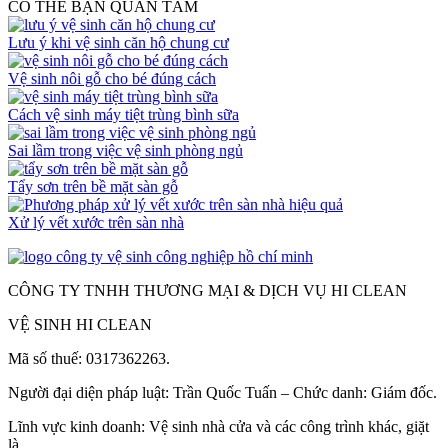
CÓ THỂ BẠN QUAN TÂM
Lưu ý khi vệ sinh căn hộ chung cư
Vệ sinh nôi gỗ cho bé đúng cách
Cách vệ sinh máy tiệt trùng bình sữa
Sai lầm trong việc vệ sinh phòng ngủ
Tẩy sơn trên bề mặt sàn gỗ
Xử lý vết xước trên sàn nhà
CÔNG TY TNHH THƯƠNG MẠI & DỊCH VỤ HI CLEAN
VỆ SINH HI CLEAN
Mã số thuế: 0317362263.
Người đại diện pháp luật: Trần Quốc Tuấn – Chức danh: Giám đốc.
Lĩnh vực kinh doanh: Vệ sinh nhà cửa và các công trình khác, giặt
là.