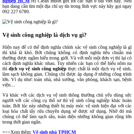
nghiệp HCM
Hi Clean muốn gửi tới các bạn ở bài viết này. Nếu
bạn đang cần tìm một địa chỉ uy tín trong lĩnh vực này hãy gọi ngay
092 227 6789.
Vệ sinh công nghiệp là dịch vụ gì?
Hiện nay để có thể định nghĩa chính xác vệ sinh công nghiệp là gì
thì khá là khó. Bởi chúng không có định nghĩa tiêu chuẩn mà
thường được ngầm hiểu trong giới. Và với mỗi một đơn vị thì lại có
cách định nghĩa khác nhau. Tuy nhiên các bạn có thể hiểu nôm na
thì
dịch vụ vệ sinh công nghiệp
thực chất là một dịch vụ vệ sinh,
làm sạch không gian. Chúng chỉ được áp dụng ở những công trình
lớn. Ví dụ như: toàn nhà, nhà xưởng, văn phòng, khách sạn, bệnh
viện…
Và khác với các dịch vụ vệ sinh thông thường chủ yếu dùng sức
người với các công cụ thô sơ thì vệ sinh công nghiệp khác hoàn
toàn. Bởi lúc này những thiết bị máy móc vệ sinh hiện đại với các
loại hóa chất tẩy rửa chuyên dụng sẽ được sử dụng. Nhờ đó mà
chúng có thể làm sạch sâu, toàn diện những không gian rộng lớn
trong thời gian ngắn.
=>>Xem thêm:
Vệ sinh nhà TPHCM