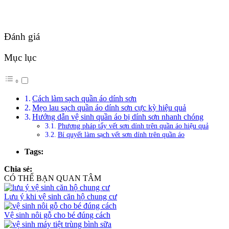
Đánh giá
Mục lục
Cách làm sạch quần áo dính sơn
Mẹo lau sạch quần áo dính sơn cực kỳ hiệu quả
Hướng dẫn vệ sinh quần áo bị dính sơn nhanh chóng
Phương pháp tẩy vết sơn dính trên quần áo hiệu quả
Bí quyết làm sạch vết sơn dính trên quần áo
Tags:
Chia sẻ:
CÓ THỂ BẠN QUAN TÂM
Lưu ý khi vệ sinh căn hộ chung cư
Vệ sinh nôi gỗ cho bé đúng cách