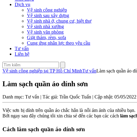
Dịch vụ
Vệ sinh công nghiệp
Vệ sinh sau xây dựng
Vệ sinh nhà ở, chung cư, biệt thự
Vệ sinh nhà xưởng
Vệ sinh văn phòng
Giặt thảm, rèm, sofa
Cung ứng nhân lực theo yêu cầu
Tư vấn
Liên hệ
Vệ sinh công nghiệp tại TP Hồ Chí Minh
Tư vấn
Làm sạch quần áo dí
Làm sạch quần áo dính sơn
Danh mục: Tư vấn | Tác giả: Trần Quốc Tuấn | Cập nhật: 05/05/2022
Việc sơn bị dính trên quần áo chắc hẳn là nỗi ám ảnh của nhiều bạn
Bởi ngay sau đây chúng tôi xin chia sẻ đến các bạn các cách
làm sạc
Cách làm sạch quần áo dính sơn