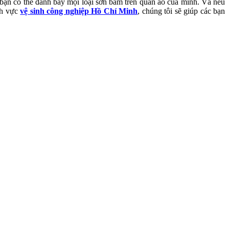
c bạn có thể đánh bay mọi loại sơn bám trên quần áo của mình. Và nếu
ĩnh vực
vệ sinh công nghiệp Hồ Chí Minh
, chúng tôi sẽ giúp các bạn