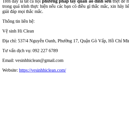
Trên đây là tất cả nội
phương pháp tẩy quần áo dính sơn
triệt để 
trong quá trình thực hiện nếu các bạn có điều gì thắc mắc, xin hãy 
giải đáp mọi thắc mắc.
Thông tin liên hệ:
Vệ sinh Hi Clean
Địa chỉ: 537/4 Nguyễn Oanh, Phường 17, Quận Gò Vấp, Hồ Chí Mi
Tư vấn dịch vụ: 092 227 6789
Email: vesinhhiclean@gmail.com
Website:
https://vesinhhiclean.com/