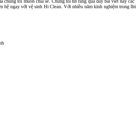
mà chúng tôi muốn chia sẻ. Chúng tôi tin rằng qua đây bài viết này cá
liên hệ ngay với vệ sinh Hi Clean. Với nhiều năm kinh nghiệm trong l
nh