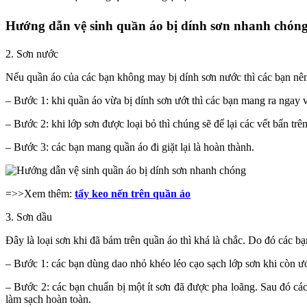
Hướng dẫn vệ sinh quần áo bị dính sơn nhanh chón
2. Sơn nước
Nếu quần áo của các bạn không may bị dính sơn nước thì các bạn nên
– Bước 1: khi quần áo vừa bị dính sơn ướt thì các bạn mang ra ngay 
– Bước 2: khi lớp sơn được loại bỏ thì chúng sẽ để lại các vết bẩn 
– Bước 3: các bạn mang quần áo đi giặt lại là hoàn thành.
=>>Xem thêm:
tẩy keo nến trên quần áo
3. Sơn dầu
Đây là loại sơn khi đã bám trên quần áo thì khá là chắc. Do đó các b
– Bước 1: các bạn dùng dao nhỏ khéo léo cạo sạch lớp sơn khi còn ướ
– Bước 2: các bạn chuẩn bị một ít sơn đã được pha loãng. Sau đó cá
làm sạch hoàn toàn.