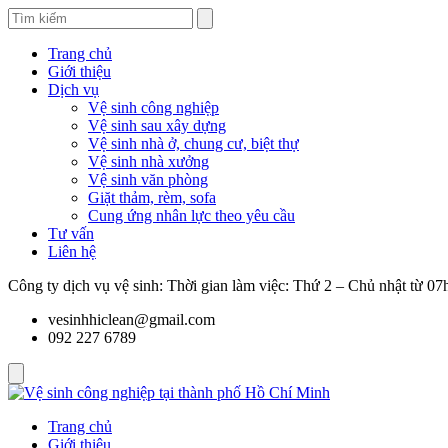
Trang chủ
Giới thiệu
Dịch vụ
Vệ sinh công nghiệp
Vệ sinh sau xây dựng
Vệ sinh nhà ở, chung cư, biệt thự
Vệ sinh nhà xưởng
Vệ sinh văn phòng
Giặt thảm, rèm, sofa
Cung ứng nhân lực theo yêu cầu
Tư vấn
Liên hệ
Công ty dịch vụ vệ sinh: Thời gian làm việc: Thứ 2 – Chủ nhật từ 0
vesinhhiclean@gmail.com
092 227 6789
Trang chủ
Giới thiệu