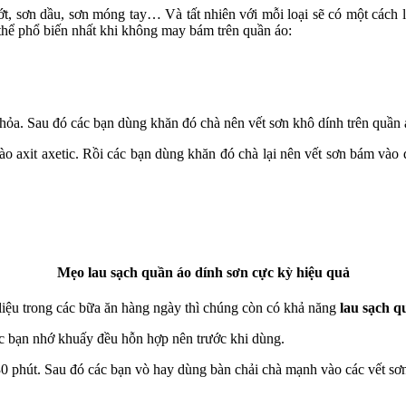
ướt, sơn dầu, sơn móng tay… Và tất nhiên với mỗi loại sẽ có một cách 
 thể phổ biến nhất khi không may bám trên quần áo:
. Sau đó các bạn dùng khăn đó chà nên vết sơn khô dính trên quần áo.
 axit axetic. Rồi các bạn dùng khăn đó chà lại nên vết sơn bám vào qu
Mẹo lau sạch quần áo dính sơn cực kỳ hiệu quả
liệu trong các bữa ăn hàng ngày thì chúng còn có khả năng
lau sạch q
c bạn nhớ khuấy đều hỗn hợp nên trước khi dùng.
0 phút. Sau đó các bạn vò hay dùng bàn chải chà mạnh vào các vết sơ