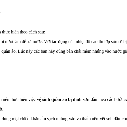
g
 thực hiện theo cách sau:
vòi nước ẩm để xả nước. Với tác động của nhiệt độ cao thì lớp sơn sẽ b
trên quần áo. Lúc này các bạn hãy dùng bàn chải mềm nhúng vào nước gi
ạn nên thực hiện việc
vệ sinh quần áo bị dính sơn
dầu theo các bước sa
t.
c dùng một chiếc khăn ẩm sạch nhúng vào và thấm nên vết sơn dầu còn s