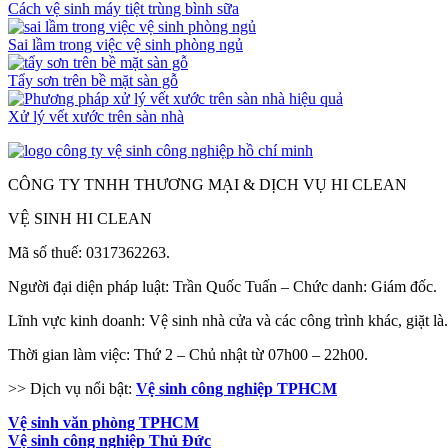
Cách vệ sinh máy tiệt trùng bình sữa
Sai lầm trong việc vệ sinh phòng ngủ
Tẩy sơn trên bề mặt sàn gỗ
Xử lý vết xước trên sàn nhà
CÔNG TY TNHH THƯƠNG MẠI & DỊCH VỤ HI CLEAN
VỆ SINH HI CLEAN
Mã số thuế: 0317362263.
Người đại diện pháp luật: Trần Quốc Tuấn – Chức danh: Giám đốc.
Lĩnh vực kinh doanh: Vệ sinh nhà cửa và các công trình khác, giặt là.
Thời gian làm việc: Thứ 2 – Chủ nhật từ 07h00 – 22h00.
>> Dịch vụ nổi bật:
Vệ sinh công nghiệp TPHCM
Vệ sinh văn phòng TPHCM
Vệ sinh công nghiệp Thủ Đức