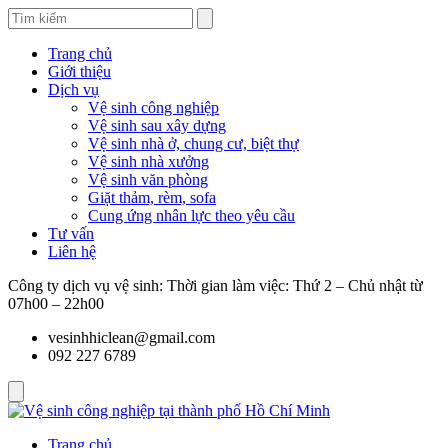
Trang chủ
Giới thiệu
Dịch vụ
Vệ sinh công nghiệp
Vệ sinh sau xây dựng
Vệ sinh nhà ở, chung cư, biệt thự
Vệ sinh nhà xưởng
Vệ sinh văn phòng
Giặt thảm, rèm, sofa
Cung ứng nhân lực theo yêu cầu
Tư vấn
Liên hệ
Công ty dịch vụ vệ sinh: Thời gian làm việc: Thứ 2 – Chủ nhật từ
07h00 – 22h00
vesinhhiclean@gmail.com
092 227 6789
Trang chủ