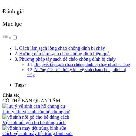
Đánh giá
Mục lục
Cách làm sạch lòng chảo chống dính bị cháy
Hướng dẫn làm sạch chảo chống dính hiệu quả
Phương pháp tẩy sạch đế chảo chống dính bị cháy
Bí quyết tẩy sạch chảo chống dính bị cháy nhanh chóng
Những điều cần lưu ý khi vệ sinh chảo chống dính bị
cháy
Tags:
Chia sẻ:
CÓ THỂ BẠN QUAN TÂM
Lưu ý khi vệ sinh căn hộ chung cư
Vệ sinh nôi gỗ cho bé đúng cách
Cách vệ sinh máy tiệt trùng bình sữa