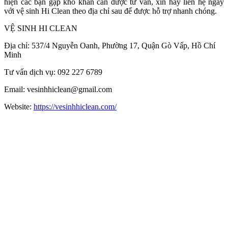
hiện các bạn gặp khó khăn cần được tư vấn, xin hãy liên hệ ngay
với vệ sinh Hi Clean theo địa chỉ sau để được hỗ trợ nhanh chóng.
VỆ SINH HI CLEAN
Địa chỉ: 537/4 Nguyễn Oanh, Phường 17, Quận Gò Vấp, Hồ Chí
Minh
Tư vấn dịch vụ: 092 227 6789
Email: vesinhhiclean@gmail.com
Website:
https://vesinhhiclean.com/