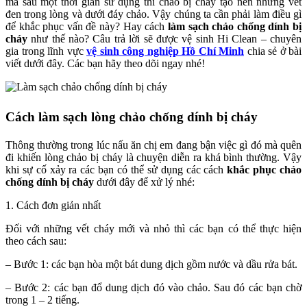
mà sau một thời gian sử dụng thì chảo bị cháy tạo nên những vết
đen trong lòng và dưới đáy chảo. Vậy chúng ta cần phải làm điều gì
để khắc phục vấn đề này? Hay cách
làm sạch chảo chống dính bị
cháy
như thế nào? Câu trả lời sẽ được vệ sinh Hi Clean – chuyên
gia trong lĩnh vực
vệ sinh công nghiệp Hồ Chí Minh
chia sẻ ở bài
viết dưới đây. Các bạn hãy theo dõi ngay nhé!
Cách làm sạch lòng chảo chống dính bị cháy
Thông thường trong lúc nấu ăn chị em đang bận việc gì đó mà quên
đi khiến lòng chảo bị cháy là chuyện diễn ra khá bình thường. Vậy
khi sự cố xảy ra các bạn có thể sử dụng các cách
khắc phục chảo
chống dính bị cháy
dưới đây để xử lý nhé:
1. Cách đơn giản nhất
Đối với những vết cháy mới và nhỏ thì các bạn có thể thực hiện
theo cách sau:
– Bước 1: các bạn hòa một bát dung dịch gồm nước và dầu rửa bát.
– Bước 2: các bạn đổ dung dịch đó vào chảo. Sau đó các bạn chờ
trong 1 – 2 tiếng.