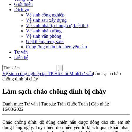
Giới thiệu
Dịch vụ
Vệ sinh công nghiệp
Vệ sinh sau xây dựng
Vệ sinh nhà ở, chung cư, biệt thự
Vệ sinh nhà xưởng
Vệ sinh văn phòng
Giặt thảm, rèm, sofa
Cung ứng nhân lực theo yêu cầu
Tư vấn
Liên hệ
Vệ sinh công nghiệp tại TP Hồ Chí Minh
Tư vấn
Làm sạch chảo
chống dính bị cháy
Làm sạch chảo chống dính bị cháy
Danh mục: Tư vấn | Tác giả: Trần Quốc Tuấn | Cập nhật:
16/03/2022
Chảo chống dính, đồ dùng chiên nấu được đông đảo chị em sử
dụng hàng ngày. Tuy nhiên do nhiều yếu tố khách quan khác nhau