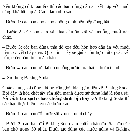
Nếu không có khoai tây thì các bạn dùng dầu ăn kết hợp với muối
cũng khá hiệu quả. Cách làm như sau:
– Bước 1: các bạn cho chảo chống dính nên bếp đang bật.
– Bước 2: các bạn cho vài thìa dầu ăn với vài muỗng muối nên
chảo.
– Bước 3: các bạn dùng thìa để xoa đều hỗn hợp dầu ăn với muối
nên các vết cháy đen. Quá trình này sẽ giúp hỗn hợp hút đị các vết
bẩn, cháy bám trên mặt chảo.
– Bước 4: các bạn rửa lại chảo bằng nước rửa bát là hoàn thành.
4. Sử dụng Baking Soda
Chắc chúng tôi cũng không cần giới thiệu gì nhiều về Baking Soda.
Bởi đây là hóa chất tẩy rửa siêu mạnh được sử dụng khá là rộng rãi.
Và cách
lau sạch chảo chống dính bị cháy
với Baking Soda thì
các bạn thực hiện theo các bước sau:
– Bước 1: các bạn đổ nước sôi vào chảo bị cháy.
– Bước 2: các bạn đổ Baking Soda vào chiếc chảo đó. Sau đó các
bạn chờ trong 30 phút. Dưới tác động của nước nóng và Baking