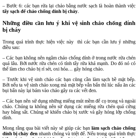
– Bước 6: các bạn rửa lại chảo bằng nước sạch là hoàn thành việc
tẩy sạch đế chảo chống dính bị cháy
.
Những điều cần lưu ý khi vệ sinh chảo chống dính
bị cháy
Trong quá trình thực hiện việc này
thì các bạn cần lưu ý những
điều sau:
– Các bạn không nên ngâm chảo chống dính ở trong nước rửa chén
quá lâu. Bởi nước rửa chén có tính tẩy rửa khá mạnh. Do đó nó có
thể làm cho chảo bị rỉ sét, oxi hóa… gây hỏng chảo.
– Trước khi vệ sinh chảo các bạn cũng cần làm sạch bề mặt bếp.
Bởi nếu ta vệ sinh chảo xong mà mặt bếp vẫn bẩn thì lúc nấu ăn các
bụi bẩn này lại bám vào chảo gây ra các vết đen.
– Các bạn nên sử dụng những miếng mút mềm để cọ trong và ngoài
chảo. Chúng ta không nên sử dụng các miếng rửa chén quá cứng
hay bằng sắt. Chúng sẽ khiến chảo bị xước và gây hỏng lớp chống
dính.
Mong rằng qua bài viết này sẽ giúp các bạn
làm sạch chảo chống
dính bị cháy đen
nhanh chóng và triệt để. Nếu trong quá trình thực