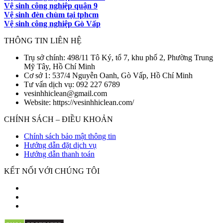
Vệ sinh công nghiệp quận 9
Vệ sinh đèn chùm tại tphcm
Vệ sinh công nghiệp Gò Vấp
THÔNG TIN LIÊN HỆ
Trụ sở chính: 498/11 Tô Ký, tổ 7, khu phố 2, Phường Trung
Mỹ Tây, Hồ Chí Minh
Cơ sở 1: 537/4 Nguyễn Oanh, Gò Vấp, Hồ Chí Minh
Tư vấn dịch vụ: 092 227 6789
vesinhhiclean@gmail.com
Website: https://vesinhhiclean.com/
CHÍNH SÁCH – ĐIỀU KHOẢN
Chính sách bảo mật thông tin
Hướng dẫn đặt dịch vụ
Hướng dẫn thanh toán
KẾT NỐI VỚI CHÚNG TÔI