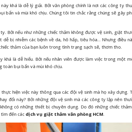
 này khá là dễ lý giải. Bởi văn phòng chính là nơi các công ty t
 bụi bẩn và mùi khó chịu. Chúng tôi tin chắc rằng chúng sẽ gây 
y. Bởi nếu như những chiếc thảm không được vệ sinh, giặt thườn
 rất dễ bị nhiễm các bệnh về da, hô hấp, tiêu hóa… Nhưng điều n
 chiếc thảm của bạn luôn trong tình trạng sạch sẽ, thơm tho.
 khá là dễ hiểu. Bởi nếu nhân viên được làm việc trong một mô
g toàn bụi bẩn và mùi khó chịu.
 thực hiện việc này thông qua các đội vệ sinh mà họ xây dựng. 
 sự thay đổi này? Bởi những đội vệ sinh mà các công ty lập nên 
 không có những thiết bị chuyên dụng. Do đó những chiếc thảm
ọ tìm đến các
dịch vụ giặt thảm văn phòng HCM
.