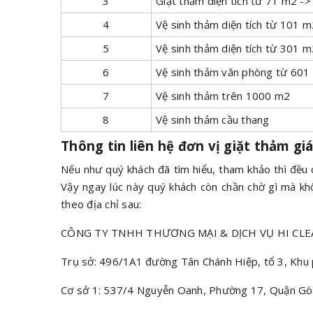
3
Giặt thảm diện tích từ 71 m2 -
4
Vệ sinh thảm diện tích từ 101 
5
Vệ sinh thảm diện tích từ 301 
6
Vệ sinh thảm văn phòng từ 60
7
Vệ sinh thảm trên 1000 m2
8
Vệ sinh thảm cầu thang
Thông tin liên hệ đơn vị giặt thảm gi
Nếu như quý khách đã tìm hiểu, tham khảo thì đều 
Vậy ngay lúc này quý khách còn chần chờ gì mà khô
theo địa chỉ sau:
CÔNG TY TNHH THƯƠNG MẠI & DỊCH VỤ HI CLEAN 
Trụ sở: 496/1A1 đường Tân Chánh Hiệp, tổ 3, Khu
Cơ sở 1: 537/4 Nguyễn Oanh, Phường 17, Quận Gò 