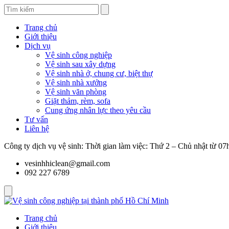
Trang chủ
Giới thiệu
Dịch vụ
Vệ sinh công nghiệp
Vệ sinh sau xây dựng
Vệ sinh nhà ở, chung cư, biệt thự
Vệ sinh nhà xưởng
Vệ sinh văn phòng
Giặt thảm, rèm, sofa
Cung ứng nhân lực theo yêu cầu
Tư vấn
Liên hệ
Công ty dịch vụ vệ sinh: Thời gian làm việc: Thứ 2 – Chủ nhật từ 0
vesinhhiclean@gmail.com
092 227 6789
Trang chủ
Giới thiệu