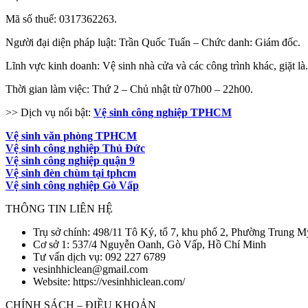
Mã số thuế: 0317362263.
Người đại diện pháp luật: Trần Quốc Tuấn – Chức danh: Giám đốc.
Lĩnh vực kinh doanh: Vệ sinh nhà cửa và các công trình khác, giặt là.
Thời gian làm việc: Thứ 2 – Chủ nhật từ 07h00 – 22h00.
>> Dịch vụ nổi bật:
Vệ sinh công nghiệp TPHCM
Vệ sinh văn phòng TPHCM
Vệ sinh công nghiệp Thủ Đức
Vệ sinh công nghiệp quận 9
Vệ sinh đèn chùm tại tphcm
Vệ sinh công nghiệp Gò Vấp
THÔNG TIN LIÊN HỆ
Trụ sở chính: 498/11 Tô Ký, tổ 7, khu phố 2, Phường Trung 
Cơ sở 1: 537/4 Nguyễn Oanh, Gò Vấp, Hồ Chí Minh
Tư vấn dịch vụ: 092 227 6789
vesinhhiclean@gmail.com
Website: https://vesinhhiclean.com/
CHÍNH SÁCH – ĐIỀU KHOẢN