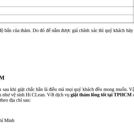
y độ bẩn của thảm. Do đó để nắm được giá chính xác thì quý khách hãy 
CM
u sau khi giặt chắc hẳn là điều mà mọi quý khách đều mong muốn. Vậy
u như vệ sinh Hi CLean. Với dịch vụ
giặt thảm lông tốt tại TPHCM
c
theo địa chỉ sau:
hí Minh