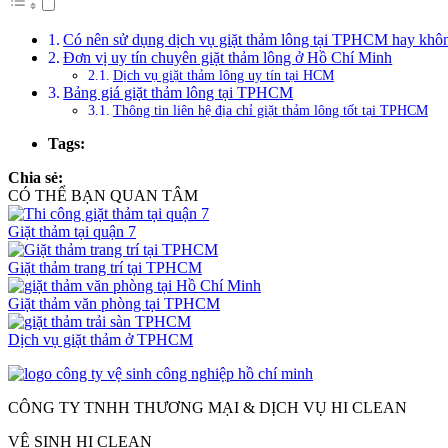
Có nên sử dụng dịch vụ giặt thảm lông tại TPHCM hay khô
Đơn vị uy tín chuyên giặt thảm lông ở Hồ Chí Minh
Dịch vụ giặt thảm lông uy tín tại HCM
Bảng giá giặt thảm lông tại TPHCM
Thông tin liên hệ địa chỉ giặt thảm lông tốt tại TPHCM
Tags:
Chia sẻ:
CÓ THỂ BẠN QUAN TÂM
Giặt thảm tại quận 7
Giặt thảm trang trí tại TPHCM
Giặt thảm văn phòng tại TPHCM
Dịch vụ giặt thảm ở TPHCM
CÔNG TY TNHH THƯƠNG MẠI & DỊCH VỤ HI CLEAN
VỆ SINH HI CLEAN