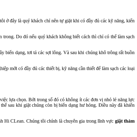
i ở đây là quý khách chỉ nên tự giặt khi có đầy đủ các kỹ năng, kiến
n trong. Do đó nếu quý khách không biết cách thì chỉ có thể làm sạch
 biến dạng, tơi tả các sợi lông. Và sau khi chúng khô trông rất buồn
iệp mới có đầy đủ các thiết bị, kỹ năng cần thiết để làm sạch các loại
iệc lựa chọn. Bởi trong số đó có không ít các đơn vị nhỏ lẻ năng lực
hế sau khi giặt chúng còn bị biến dạng hư hỏng. Điều này đã khiến
inh Hi CLean. Chúng tôi chính là chuyên gia trong lĩnh vực
giặt thảm