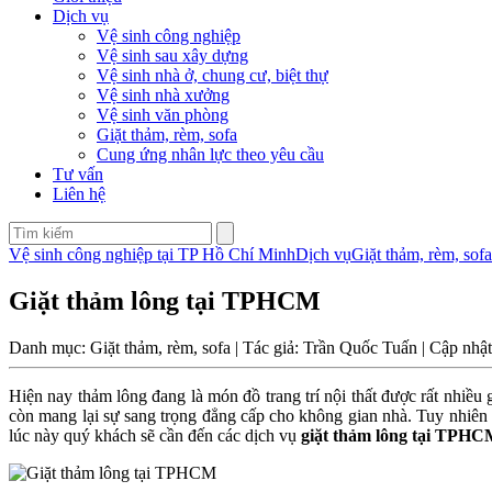
Dịch vụ
Vệ sinh công nghiệp
Vệ sinh sau xây dựng
Vệ sinh nhà ở, chung cư, biệt thự
Vệ sinh nhà xưởng
Vệ sinh văn phòng
Giặt thảm, rèm, sofa
Cung ứng nhân lực theo yêu cầu
Tư vấn
Liên hệ
Vệ sinh công nghiệp tại TP Hồ Chí Minh
Dịch vụ
Giặt thảm, rèm, sofa
Giặt thảm lông tại TPHCM
Danh mục: Giặt thảm, rèm, sofa | Tác giả: Trần Quốc Tuấn | Cập nhậ
Hiện nay thảm lông đang là món đồ trang trí nội thất được rất nhiều
còn mang lại sự sang trọng đẳng cấp cho không gian nhà. Tuy nhiên v
lúc này quý khách sẽ cần đến các dịch vụ
giặt thảm lông tại TPH