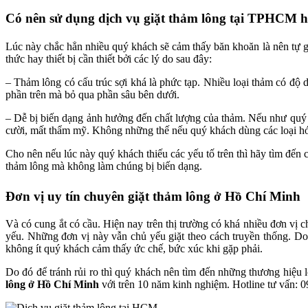
Có nên sử dụng dịch vụ giặt thảm lông tại TPHCM 
Lúc này chắc hẳn nhiều quý khách sẽ cảm thấy băn khoăn là nên tự gi
thức hay thiết bị cần thiết bởi các lý do sau đây:
– Thảm lông có cấu trúc sợi khá là phức tạp. Nhiều loại thảm có độ 
phần trên mà bỏ qua phần sâu bên dưới.
– Dễ bị biến dạng ảnh hưởng đến chất lượng của thảm. Nếu như quý kh
cười, mất thẩm mỹ. Không những thế nếu quý khách dùng các loại hóa
Cho nên nếu lúc này quý khách thiếu các yếu tố trên thì hãy tìm đến 
thảm lông mà không làm chúng bị biến dạng.
Đơn vị uy tín chuyên giặt thảm lông ở Hồ Chí Minh
Và có cung ắt có cầu. Hiện nay trên thị trường có khá nhiều đơn vị 
yếu. Những đơn vị này vẫn chủ yếu giặt theo cách truyền thống. D
không ít quý khách cảm thấy ức chế, bức xúc khi gặp phải.
Do đó để tránh rủi ro thì quý khách nên tìm đến những thương hiệu 
lông ở Hồ Chí Minh
với trên 10 năm kinh nghiệm. Hotline tư vấn: 