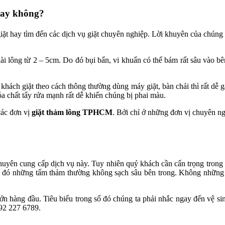
hay không?
ặt hay tìm đến các dịch vụ giặt chuyên nghiệp. Lời khuyên của chúng tô
dài lông từ 2 – 5cm. Do đó bụi bẩn, vi khuẩn có thể bám rất sâu vào bê
ách giặt theo cách thông thường dùng máy giặt, bàn chải thì rất dễ gây
 chất tẩy rửa mạnh rất dễ khiến chúng bị phai màu.
các đơn vị
giặt thảm lông TPHCM
. Bởi chỉ ở những đơn vị chuyên ngh
chuyên cung cấp dịch vụ này. Tuy nhiên quý khách cần cẩn trọng trong v
o đó những tấm thảm thường không sạch sâu bên trong. Không những t
lớn hàng đầu. Tiêu biểu trong số đó chúng ta phải nhắc ngay đến vệ s
092 227 6789.