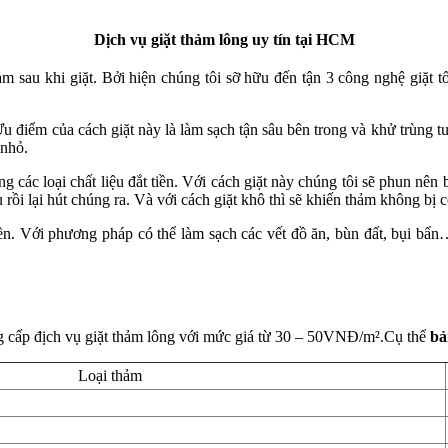
Dịch vụ giặt thảm lông uy tín tại HCM
m sau khi giặt. Bởi hiện chúng tôi sỡ hữu đến tận 3 công nghệ giặt t
Ưu điểm của cách giặt này là làm sạch tận sâu bên trong và khử trùng 
 nhỏ.
ng các loại chất liệu đắt tiền. Với cách giặt này chúng tôi sẽ phun nê
rồi lại hút chúng ra. Và với cách giặt khô thì sẽ khiến thảm không bị 
iền. Với phương pháp có thể làm sạch các vết đồ ăn, bùn đất, bụi bẩn…
ng cấp địch vụ giặt thảm lông với mức giá từ 30 – 50VNĐ/m².Cụ thể
bả
Loại thảm