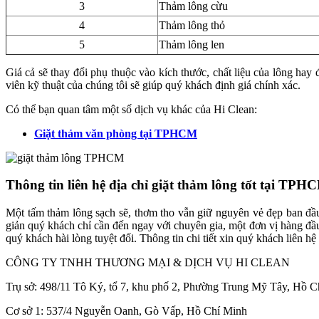
3
Thảm lông cừu
4
Thảm lông thỏ
5
Thảm lông len
Giá cả sẽ thay đổi phụ thuộc vào kích thước, chất liệu của lông ha
viên kỹ thuật của chúng tôi sẽ giúp quý khách định giá chính xác.
Có thể bạn quan tâm một số dịch vụ khác của Hi Clean:
Giặt thảm văn phòng tại TPHCM
Thông tin liên hệ địa chỉ giặt thảm lông tốt tại TPH
Một tấm thảm lông sạch sẽ, thơm tho vẫn giữ nguyên vẻ đẹp ban đầ
giản quý khách chỉ cần đến ngay với chuyên gia, một đơn vị hàng đầ
quý khách hài lòng tuyệt đối. Thông tin chi tiết xin quý khách liên hệ 
CÔNG TY TNHH THƯƠNG MẠI & DỊCH VỤ HI CLEAN
Trụ sở: 498/11 Tô Ký, tổ 7, khu phố 2, Phường Trung Mỹ Tây, Hồ C
Cơ sở 1: 537/4 Nguyễn Oanh, Gò Vấp, Hồ Chí Minh