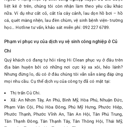
liệt kê ở trên, chúng tôi còn nhận làm theo yêu cầu khác
nữa. Ví dụ như cắt cỏ, cắt tỉa cây cảnh, lau dọn hồ bơi – hồ
cá, quét màng nhện, lau đèn chùm, vệ sinh bệnh viện- trường
học… Hotline tư vấn, khảo sát miễn phí: 092 227 6789.
Phạm vi phục vụ của dịch vụ vệ sinh công nghiệp ở Củ
Chi
Quý khách có đang tự hỏi rằng Hi Clean phục vụ ở đâu trên
địa bàn huyện bởi có những nơi cực kỳ xa xôi, hẻo lánh?
Nhưng đừng lo, dù có ở đâu chúng tôi vẫn sẵn sàng đáp ứng
mọi nhu cầu. Cụ thể dịch vụ của công ty đã có mặt tại:
Thị trấn Củ Chi.
Xã: An Nhơn Tây, An Phú, Bình Mỹ, Hòa Phú, Nhuận Đức,
Phạm Văn Cội, Phú Hòa Đông, Phú Mỹ Hưng, Phước Hiệp,
Phước Thạnh, Phước Vĩnh An, Tân An Hội, Tân Phú Trung,
Tân Thạnh Đông, Tân Thạnh Tây, Tân Thông Hội, Thái Mỹ,