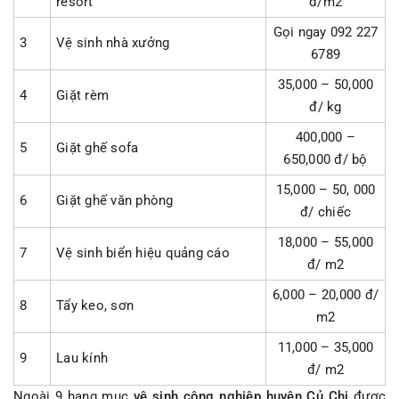
resort
đ/m2
Gọi ngay 092 227
3
Vệ sinh nhà xưởng
6789
35,000 – 50,000
4
Giặt rèm
đ/ kg
400,000 –
5
Giặt ghế sofa
650,000 đ/ bộ
15,000 – 50, 000
6
Giặt ghế văn phòng
đ/ chiếc
18,000 – 55,000
7
Vệ sinh biển hiệu quảng cáo
đ/ m2
6,000 – 20,000 đ/
8
Tẩy keo, sơn
m2
11,000 – 35,000
9
Lau kính
đ/ m2
Ngoài 9 hạng mục
vệ sinh công nghiệp huyện Củ Chi
được